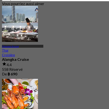
Vous pourriez aussi aimer
Charoen Krung
Thaï
Croisière
Alangka Cruise
4.4
558 Réservé
De
฿ 690