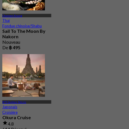
Charoen Krung
Thaï
Fondue chinoise/Shabu
Sail To The Moon By
Nakorn
Nouveau
De
฿ 495
BTS Saphan Taksin
Japonais
Croisière
Okura Cruise
4.8