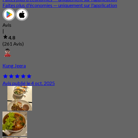
Faites plus d'économies — uniquement sur l'application
Avis
|
4.8
(261 Avis)
Kung Jeera
Avis publié le 4 oct. 2025