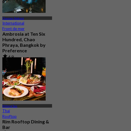
Charoen Nakorn
International
Front de mer
Ambrosia at Ten Six
Hundred, Chao
Phraya, Bangkok by
Preference
4.8
606 Réservé
De
฿ 622.5
Khlong San
Thaï
Rooftop
Rim Rooftop Dining &
Bar