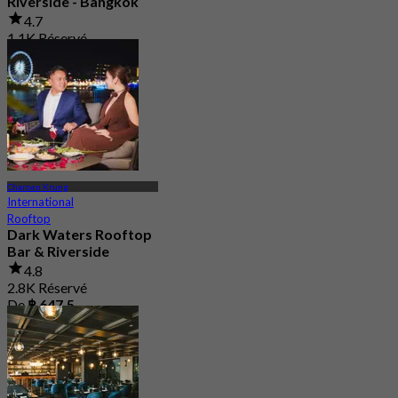
Riverside - Bangkok
4.7
1.1K Réservé
De
฿ 706
Charoen Krung
International
Rooftop
Dark Waters Rooftop
Bar & Riverside
4.8
2.8K Réservé
De
฿ 647.5