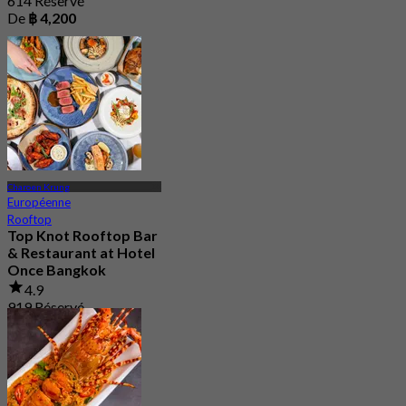
614 Réservé
De
฿ 4,200
Charoen Krung
Européenne
Rooftop
Top Knot Rooftop Bar
& Restaurant at Hotel
Once Bangkok
4.9
919 Réservé
De
฿ 699