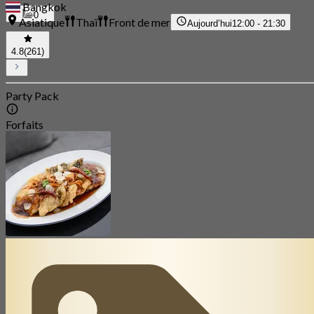
Bangkok
0
Asiatique
Thaï
Front de mer
Aujourd’hui
12:00 - 21:30
4.8
(261)
Party Pack
Forfaits