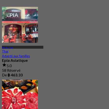
Asiatique
Thaï
Adapté aux familles
Epia Asiatique
5.0
58 Réservé
De
฿ 463.33