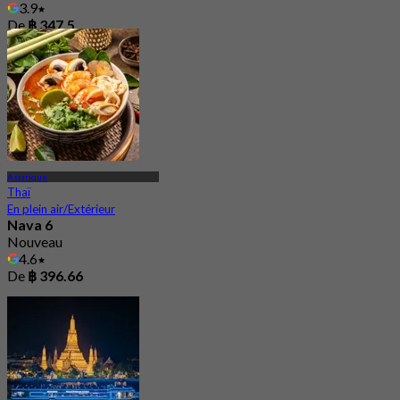
3.9
De
฿ 347.5
Asiatique
Thaï
En plein air/Extérieur
Nava 6
Nouveau
4.6
De
฿ 396.66