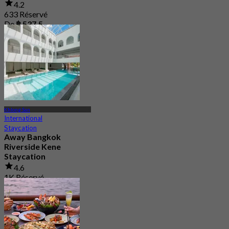
4.2
633 Réservé
De
฿ 537.5
Khlong San
International
Staycation
Away Bangkok
Riverside Kene
Staycation
4.6
1K Réservé
De
฿ 1,425