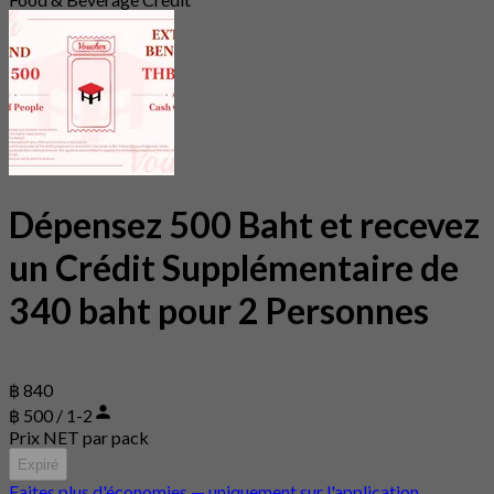
Dépensez 500 Baht et recevez
un Crédit Supplémentaire de
340 baht pour 2 Personnes
฿ 840
฿ 500 / 1-2
Prix NET par pack
Expiré
Faites plus d'économies — uniquement sur l'application