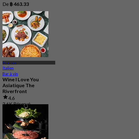
De
฿ 463.33
Asiatique
Italien
Bar à vin
Wine I Love You
Asiatique The
Riverfront
4.6
2.6K Réservé
De
฿ 495