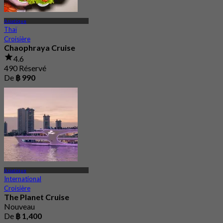
Asiatique
Thaï
Croisière
Chaophraya Cruise
4.6
490 Réservé
De
฿ 990
Asiatique
International
Croisière
The Planet Cruise
Nouveau
De
฿ 1,400