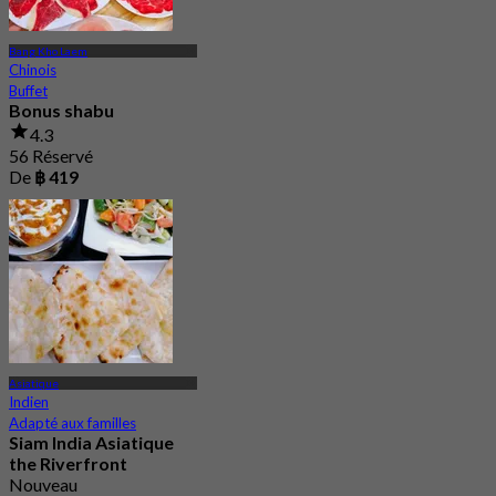
Bang Kho Laem
Chinois
Buffet
Bonus shabu
4.3
56 Réservé
De
฿ 419
Asiatique
Indien
Adapté aux familles
Siam India Asiatique
the Riverfront
Nouveau