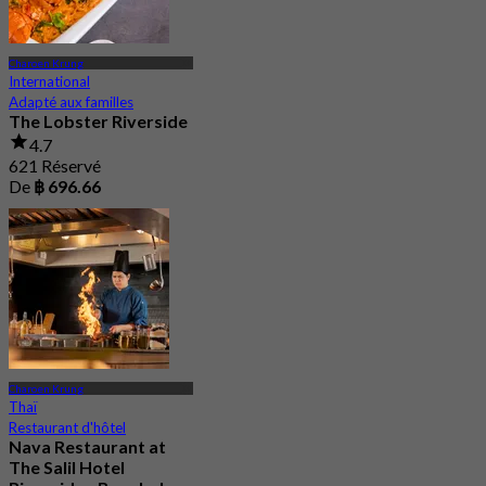
Charoen Krung
International
Adapté aux familles
The Lobster Riverside
4.7
621 Réservé
De
฿ 696.66
Charoen Krung
Thaï
Restaurant d'hôtel
Nava Restaurant at
The Salil Hotel