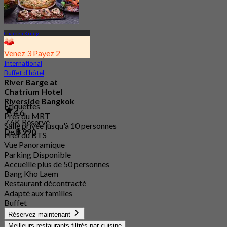
Charoen Krung
Venez 3 Payez 2
International
Buffet d'hôtel
River Barge at
Chatrium Hotel
Riverside Bangkok
Étiquettes
4.6
Près du MRT
7.6K Réservé
Salle privée jusqu'à 10 personnes
De
฿ 990
Près du BTS
Vue Panoramique
Parking Disponible
Accueille plus de 50 personnes
Bang Kho Laem
Restaurant décontracté
Adapté aux familles
Buffet
Réservez maintenant
Meilleurs restaurants filtrés par cuisine