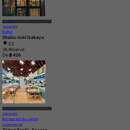
Bang Na
Japonais
Buffet
Shabu-Suki Izakaya
3.2
36 Réservé
De
฿ 426
Srinakarin
Japonais
Restaurant de centre
commercial
Tairyo Sushi - Seacon