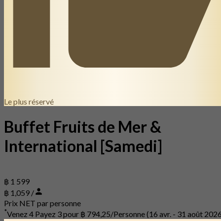
Le plus réservé
Buffet Fruits de Mer &
International [Samedi]
฿ 1 599
฿ 1,059 /
Prix NET par personne
*
Venez 4 Payez 3 pour
฿ 794,25/Personne
(16 avr. - 31 août 202