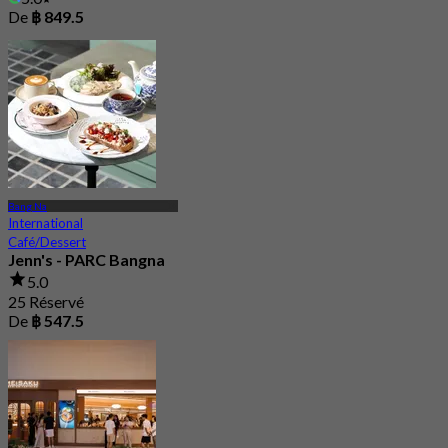
De
฿ 849.5
Bang Na
International
Café/Dessert
Jenn's - PARC Bangna
5.0
25 Réservé
De
฿ 547.5