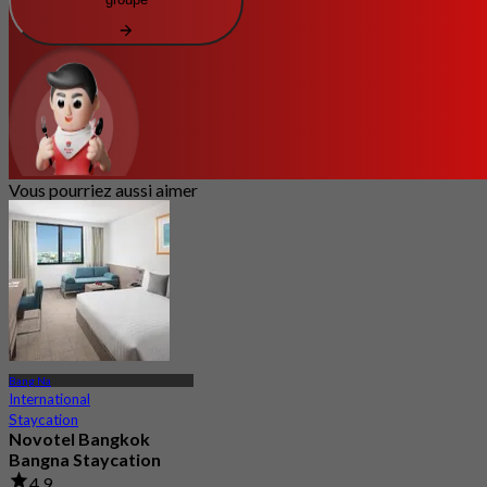
Vous pourriez aussi aimer
Bang Na
International
Staycation
Novotel Bangkok
Bangna Staycation
4.9