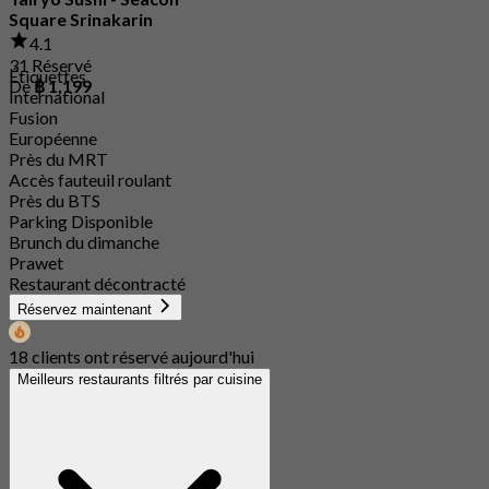
Square Srinakarin
4.1
31 Réservé
Étiquettes
De
฿ 1,199
International
Fusion
Européenne
Près du MRT
Accès fauteuil roulant
Près du BTS
Parking Disponible
Brunch du dimanche
Prawet
Restaurant décontracté
Réservez maintenant
18 clients ont réservé aujourd'hui
Meilleurs restaurants filtrés par cuisine