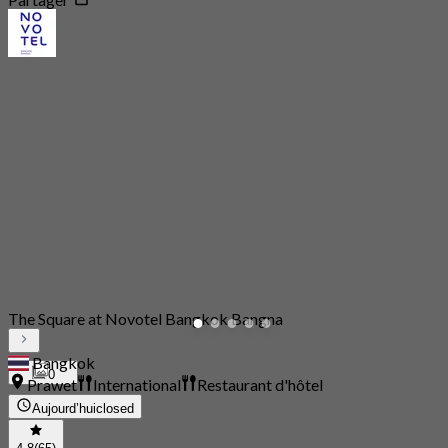
The Square at Novotel Bangkok Bangna
Bangkok
0
Prawet
International
Restaurant d'hôtel
Aujourd’hui
closed