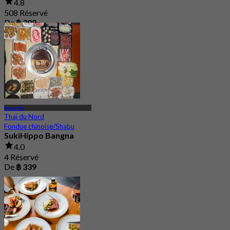
4.8
508 Réservé
De
฿ 399
Bang Na
Thaï du Nord
Fondue chinoise/Shabu
SukiHippo Bangna
4.0
4 Réservé
De
฿ 339