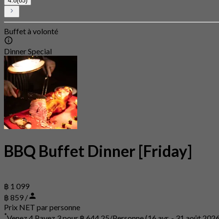
4.8
(65)
Buffet à volonté
Dinner Special
BBQ Buffet Dinner [Friday]
฿ 1 099
฿ 859 /
Prix NET par personne
*
Venez 4 Payez 3 pour
฿ 644,25/Personne
(16 avr. - 31 août 202