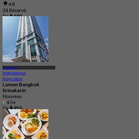
4.8
24 Réservé
De
฿ 190
Srinakarin
International
Staycation
Lumen Bangkok
Srinakarin
Nouveau
4.5
De
฿ 950