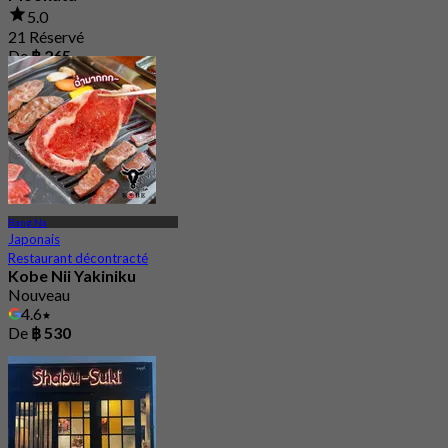
5.0
21 Réservé
De
฿ 265
Bang Na
Japonais
Restaurant décontracté
Kobe Nii Yakiniku
Nouveau
4.6
De
฿ 530