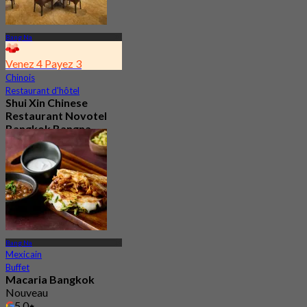
Bang Na
Venez 4 Payez 3
Chinois
Restaurant d'hôtel
Shui Xin Chinese
Restaurant Novotel
Bangkok Bangna
3.9
234 Réservé
De
฿ 559
Bang Na
Mexicain
Buffet
Macaria Bangkok
Nouveau
5.0