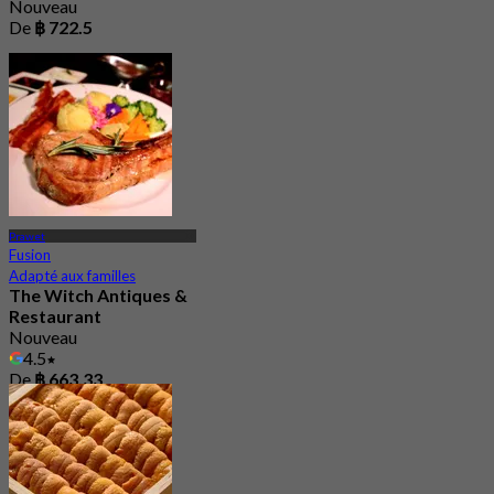
Nouveau
De
฿ 722.5
Prawet
Fusion
Adapté aux familles
The Witch Antiques &
Restaurant
Nouveau
4.5
De
฿ 663.33