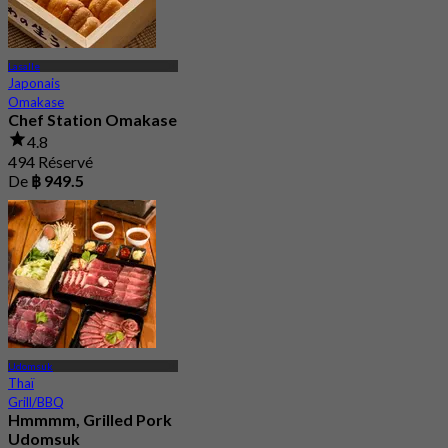
Lasalle
Japonais
Omakase
Chef Station Omakase
4.8
494 Réservé
De
฿ 949.5
Udomsuk
Thaï
Grill/BBQ
Hmmmm, Grilled Pork
Udomsuk