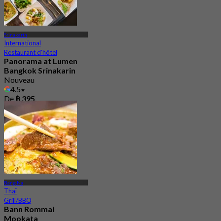
Srinakarin
International
Restaurant d'hôtel
Panorama at Lumen
Bangkok Srinakarin
Nouveau
4.5
De
฿ 395
Bang Na
Thaï
Grill/BBQ
Bann Rommai
Mookata