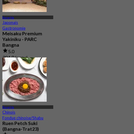
Bang Na
Japonais
Gastronomie
Meisaku Premium
Yakiniku - PARC
Bangna
5.0
304 Réservé
De
฿ 1,046
Bang Na
Chinois
Fondue chinoise/Shabu
Ruen Petch Suki
(Bangna-Trat23)