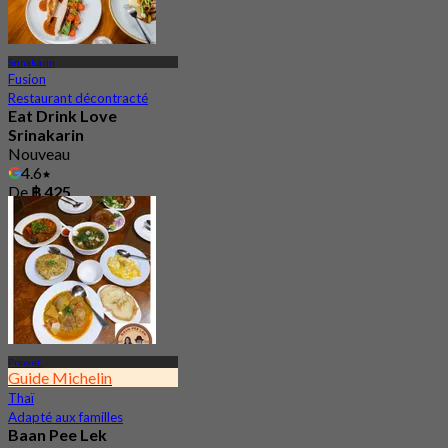
Srinakarin
Fusion
Restaurant décontracté
Eat Drink Love
Srinakarin
Nouveau
4.6
De
฿ 425
Prawet
Guide Michelin
Thaï
Adapté aux familles
Baan Pee Lek