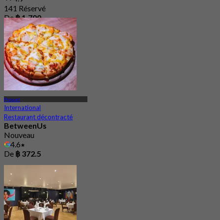
141 Réservé
De
฿ 1,700
Prawet
International
Restaurant décontracté
BetweenUs
Nouveau
4.6
De
฿ 372.5