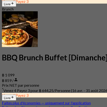
Venez 4 Payez 3
Livre
Brunch
BBQ Brunch Buffet [Dimanche
฿ 1 099
฿ 859 /
Prix NET par personne
*
Venez 4 Payez 3 pour
฿ 644,25/Personne
(16 avr. - 31 août 202
Venez 4 Payez 3
Livre
Faites plus d'économies — uniquement sur l'application