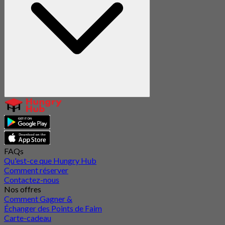
FAQs
Qu'est-ce que Hungry Hub
Comment réserver
Contactez-nous
Nos offres
Comment Gagner &
Échanger des Points de Faim
Carte-cadeau