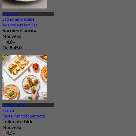
Khlong Toei
Latino-américaine
Adapté aux familles
Sarnies Cantina
Nouveau
4.8
De
฿ 450
BTS Phrom Phong
Fusion
Restaurant décontracté
Joliecafe.bkk
Nouveau
4.5