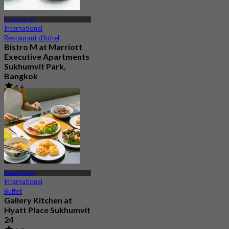
Phrom Phong
International
Restaurant d'hôtel
Bistro M at Marriott
Executive Apartments
Sukhumvit Park,
Bangkok
4.6
781 Réservé
De
฿ 790
Phrom Phong
International
Buffet
Gallery Kitchen at
Hyatt Place Sukhumvit
24