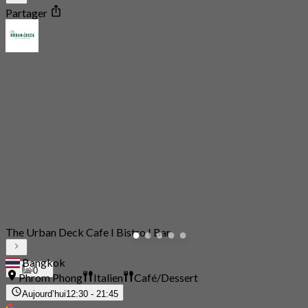
Partager
The Urban Deck Cafe I Bistro I Bar
Bangkok
0
Phrom Phong
Italien
Café/Dessert
Aujourd’hui
12:30 - 21:45