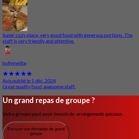
Super cozy place, very good food with generous portions. The
staff is very friendly and attentive.
hollymelita
Avis publié le 1 déc. 2024
Great quality food, awesome staff.
Un grand repas de groupe ?
Votre groupe peut avoir besoin de
arrangements spéciaux.
Envoyer une demande de grand
groupe