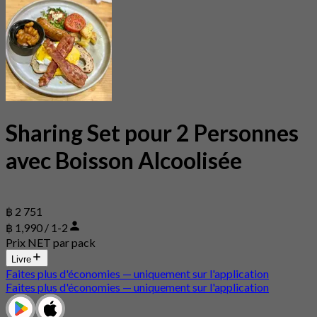
Sharing Set pour 2 Personnes
avec Boisson Alcoolisée
฿ 2 751
฿ 1,990 / 1-2
Prix NET par pack
Livre
Faites plus d'économies — uniquement sur l'application
Faites plus d'économies — uniquement sur l'application