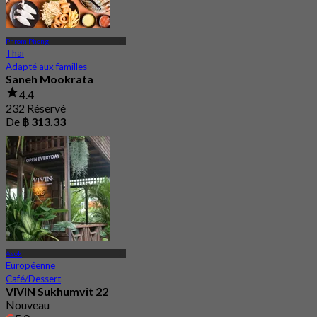
Phrom Phong
Thaï
Adapté aux familles
Saneh Mookrata
4.4
232 Réservé
De
฿ 313.33
Asok
Européenne
Café/Dessert
VIVIN Sukhumvit 22
Nouveau