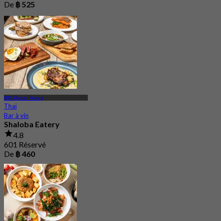
De
฿ 525
BTS Phrom Phong
Thaï
Bar à vin
Shaloba Eatery
4.8
601 Réservé
De
฿ 460