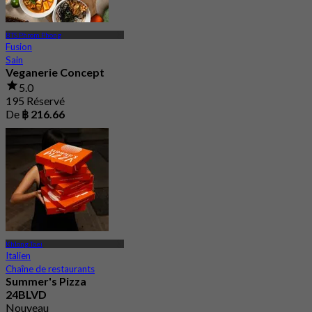
BTS Phrom Phong
Fusion
Sain
Veganerie Concept
5.0
195 Réservé
De
฿ 216.66
Khlong Toei
Italien
Chaîne de restaurants
Summer's Pizza
24BLVD
Nouveau