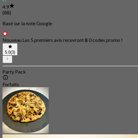
4.9
(88)
Basé sur la note Google
Nouveau Les 5 premiers avis recevront ฿ 0 codes promo !
5.0
(3)
Party Pack
Forfaits