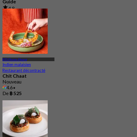
Guide
4.8
899 Réservé
De
฿ 1,050
BTS Phrom Phong
Indien malaisien
Restaurant décontracté
Chit Chaat
Nouveau
4.6
De
฿ 525