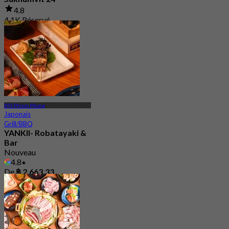
4.8
4.1K Réservé
De
฿ 497.5
BTS Phrom Phong
Japonais
Grill/BBQ
YANKII- Robatayaki &
Bar
Nouveau
4.8
De
฿ 2,663.33