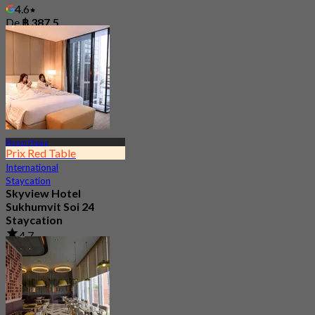
4.6
De
฿ 387.5
Phrom Phong
Prix Red Table
International
Staycation
Skyview Hotel
Sukhumvit Soi 24
Staycation
4.7
10.5K Réservé
De
฿ 2,995