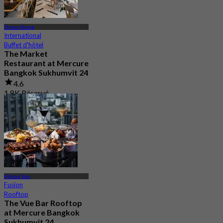
Phrom Phong
International
Buffet d'hôtel
The Market
Restaurant at Mercure
Bangkok Sukhumvit 24
4.6
1.8K Réservé
De
฿ 375
Khlong Toei
Fusion
Rooftop
The Vue Bar Rooftop
at Mercure Bangkok
Sukhumvit 24