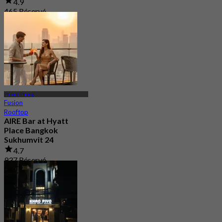
4.9
465 Réservé
De
฿ 249.5
Phrom Phong
Fusion
Rooftop
AIRE Bar at Hyatt
Place Bangkok
Sukhumvit 24
4.7
937 Réservé
De
฿ 472.5