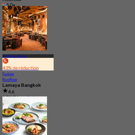
5.0
De
฿ 463.33
BTS Phrom Phong
43% de réduction
Fusion
Rooftop
Lamaya Bangkok
4.6
1.8K Réservé
De
฿ 362.5