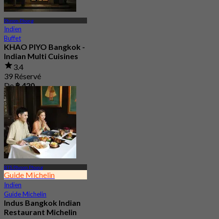
Phrom Phong
Indien
Buffet
KHAO PIYO Bangkok -
Indian Multi Cuisines
3.4
39 Réservé
De
฿ 420
BTS Phrom Phong
Guide Michelin
Indien
Guide Michelin
Indus Bangkok Indian
Restaurant Michelin