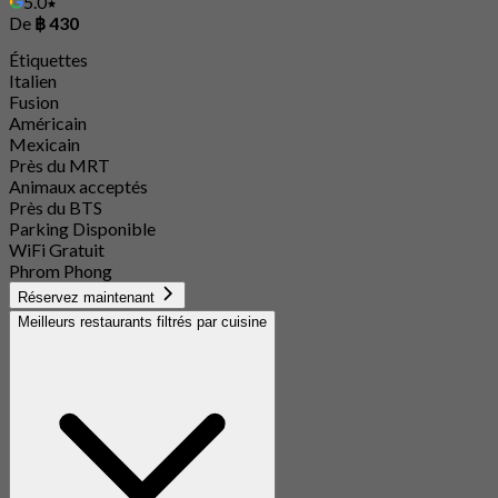
5.0
De
฿ 430
Étiquettes
Italien
Fusion
Américain
Mexicain
Près du MRT
Animaux acceptés
Près du BTS
Parking Disponible
WiFi Gratuit
Phrom Phong
Réservez maintenant
Meilleurs restaurants filtrés par cuisine