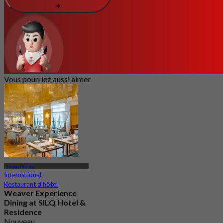
Vous pourriez aussi aimer
Phrom Phong
International
Restaurant d'hôtel
Weaver Experience
Dining at SILQ Hotel &
Residence
Nouveau