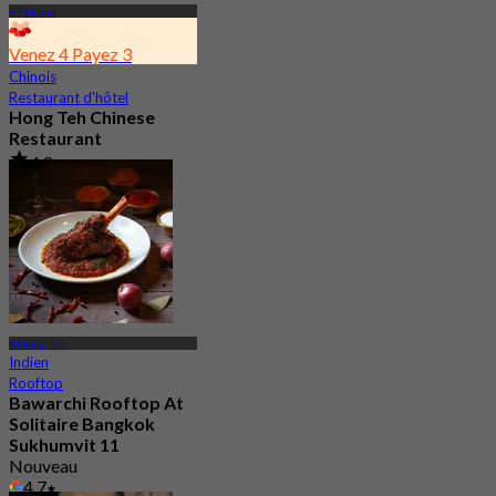
BTS Nana
Venez 4 Payez 3
Chinois
Restaurant d'hôtel
Hong Teh Chinese
Restaurant
4.8
3.6K Réservé
De
฿ 689.25
Khlong Toei
Indien
Rooftop
Bawarchi Rooftop At
Solitaire Bangkok
Sukhumvit 11
Nouveau
4.7