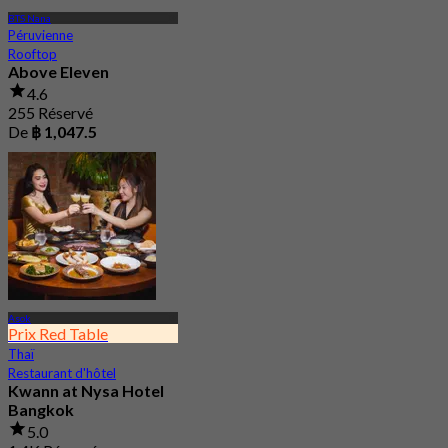
BTS Nana
Péruvienne
Rooftop
Above Eleven
4.6
255 Réservé
De
฿ 1,047.5
Asok
Prix Red Table
Thaï
Restaurant d'hôtel
Kwann at Nysa Hotel
Bangkok
5.0