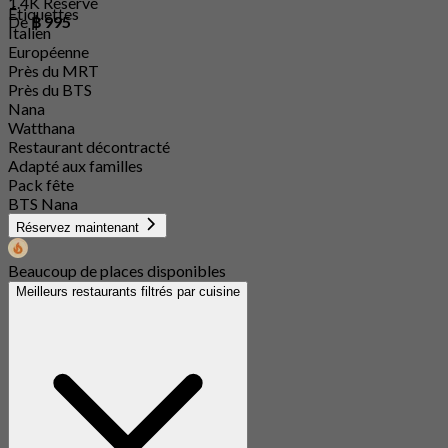
1.4K Réservé
Étiquettes
De
฿ 995
Italien
Européenne
Près du MRT
Près du BTS
Nana
Watthana
Restaurant décontracté
Adapté aux familles
Pack fête
BTS Nana
Réservez maintenant
Beaucoup de places disponibles
Meilleurs restaurants filtrés par cuisine