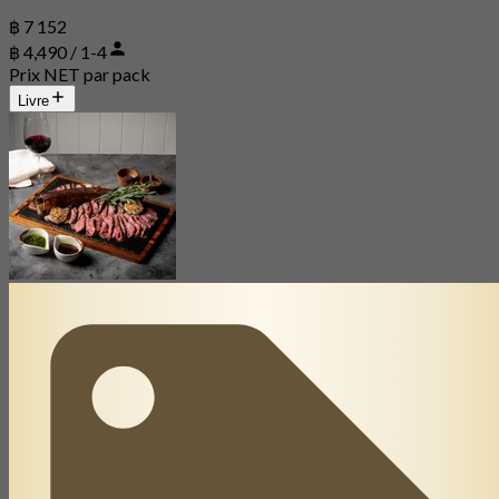
฿ 7 152
฿ 4,490 / 1-4
Prix NET par pack
Livre