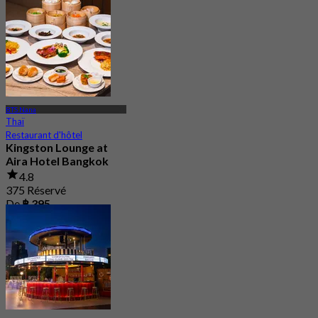
BTS Nana
Thaï
Restaurant d'hôtel
Kingston Lounge at
Aira Hotel Bangkok
4.8
375 Réservé
De
฿ 395