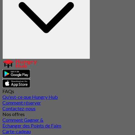
FAQs
Qu'est-ce que Hungry Hub
Comment réserver
Contactez-nous
Nos offres
Comment Gagner &
Échanger des Points de Faim
Carte-cadeau