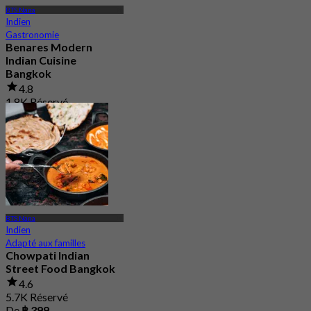
BTS Nana
Indien
Gastronomie
Benares Modern
Indian Cuisine
Bangkok
4.8
1.8K Réservé
De
฿ 881.25
BTS Nana
Indien
Adapté aux familles
Chowpati Indian
Street Food Bangkok
4.6
5.7K Réservé
De
฿ 399