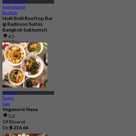
MRT Sukhumvit
International
Rooftop
Holli Bolli Rooftop Bar
@ Radisson Suites
Bangkok Sukhumvit
4.5
307 Réservé
De
฿ 881
BTS Nana
Fusion
Sain
Veganerie Nana
5.0
59 Réservé
De
฿ 216.66