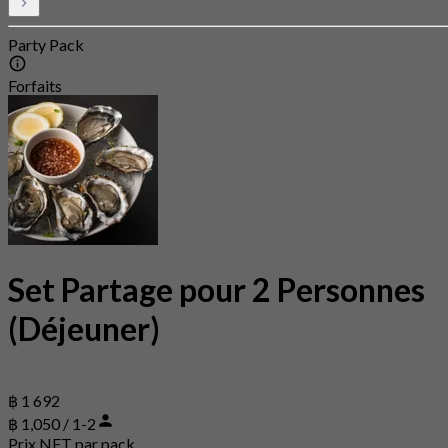
Party Pack
Forfaits
Set Partage pour 2 Personnes
(Déjeuner)
฿ 1 692
฿ 1,050 / 1-2
Prix NET par pack