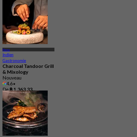
De
฿ 945
Nana
Indien
Gastronomie
Charcoal Tandoor Grill
& Mixology
Nouveau
4.6
De
฿ 1,363.33