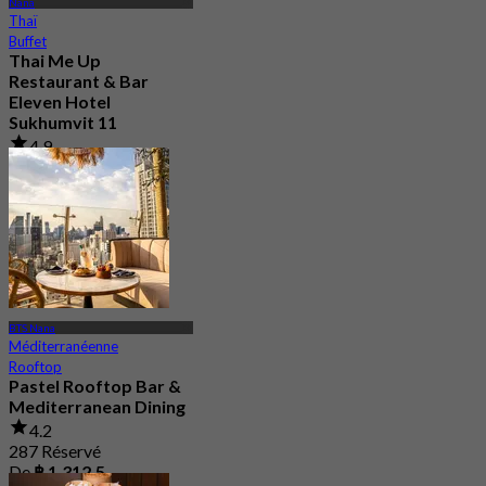
Nana
Thaï
Buffet
Thai Me Up
Restaurant & Bar
Eleven Hotel
Sukhumvit 11
4.9
252 Réservé
De
฿ 596.66
BTS Nana
Méditerranéenne
Rooftop
Pastel Rooftop Bar &
Mediterranean Dining
4.2
287 Réservé
De
฿ 1,312.5