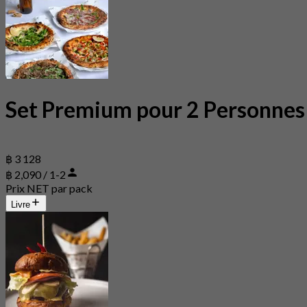
Set Premium pour 2 Personnes
฿ 3 128
฿ 2,090 / 1-2
Prix NET par pack
Livre