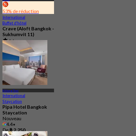
53% de réduction
International
Buffet d'hôtel
Crave (Aloft Bangkok -
Sukhumvit 11)
4.6
1.4K Réservé
De
฿ 890
Khlong Toei
International
Staycation
Pipa Hotel Bangkok
Staycation
Nouveau
4.4
De
฿ 2,250