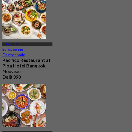
Khlong Toei
Européenne
Gastronomie
Pacifico Restaurant at
Pipa Hotel Bangkok
Nouveau
De
฿ 390