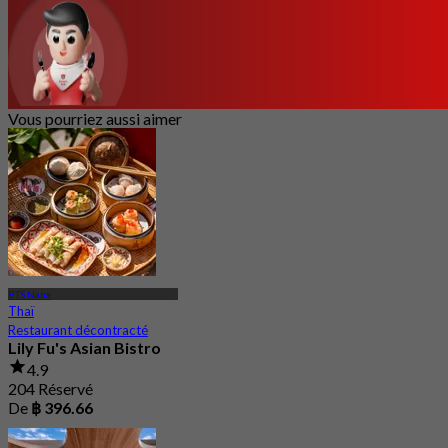
Vous pourriez aussi aimer
BTS Nana
Thaï
Restaurant décontracté
Lily Fu's Asian Bistro
4.9
204 Réservé
De
฿ 396.66