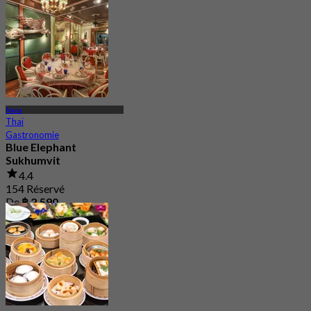
Nana
Thaï
Gastronomie
Blue Elephant
Sukhumvit
4.4
154 Réservé
De
฿ 2,590