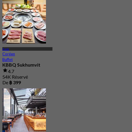
Asok
Coréen
Buffet
KBBQ Sukhumvit
4.7
54K Réservé
De
฿ 399