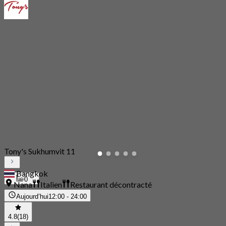
Tony's Sukhumvit 11
Bangkok
0
Nana
Italien
Restaurant décontracté
Aujourd’hui
12:00 - 24:00
4.8
(18)