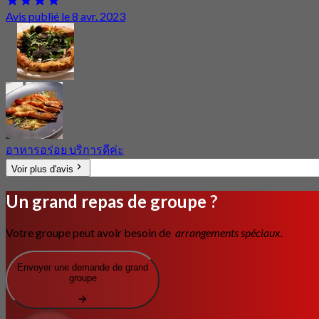
Avis publié le 8 avr. 2023
อาหารอร่อย บริการดีค่ะ
Voir plus d'avis
Un grand repas de groupe ?
Votre groupe peut avoir besoin de
arrangements spéciaux.
Envoyer une demande de grand
groupe