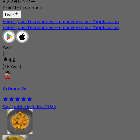
฿ 2,290 / 1-2
Prix NET par pack
Livre
Faites plus d'économies — uniquement sur l'application
Faites plus d'économies — uniquement sur l'application
Avis
|
4.8
(18 Avis)
Artimon W
Avis publié le 5 déc. 2023