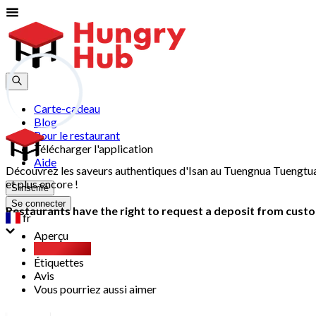
Carte-cadeau
Blog
Pour le restaurant
Télécharger l'application
Aide
Découvrez les saveurs authentiques d'Isan au Tuengnua Tuengtua
et plus encore !
S'inscrire
Se connecter
Restaurants have the right to request a deposit from custom
fr
Aperçu
Party Pack
Étiquettes
Avis
Vous pourriez aussi aimer