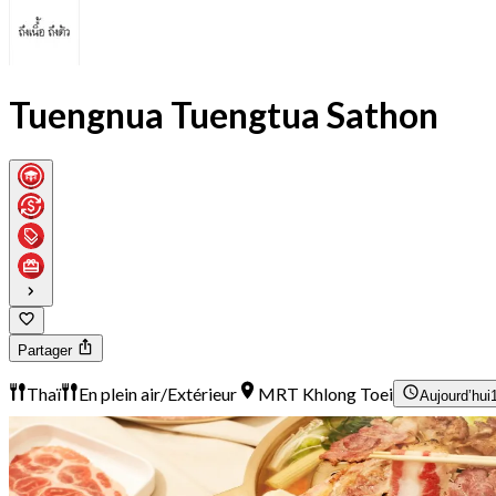
Tuengnua Tuengtua Sathon
Partager
Thaï
En plein air/Extérieur
MRT Khlong Toei
Aujourd’hui