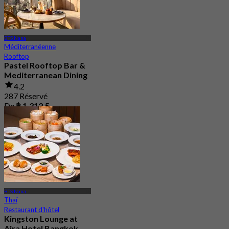
BTS Nana
Méditerranéenne
Rooftop
Pastel Rooftop Bar &
Mediterranean Dining
4.2
287 Réservé
De
฿ 1,312.5
BTS Nana
Thaï
Restaurant d'hôtel
Kingston Lounge at
Aira Hotel Bangkok