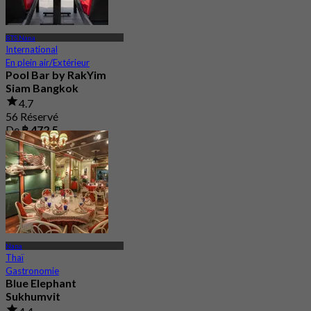
BTS Nana
International
En plein air/Extérieur
Pool Bar by RakYim
Siam Bangkok
4.7
56 Réservé
De
฿ 472.5
Nana
Thaï
Gastronomie
Blue Elephant
Sukhumvit