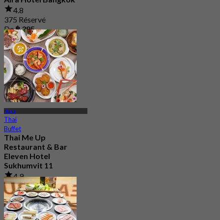
4.8
375 Réservé
De
฿ 395
Nana
Thaï
Buffet
Thai Me Up
Restaurant & Bar
Eleven Hotel
Sukhumvit 11
4.9
250 Réservé
De
฿ 596.66