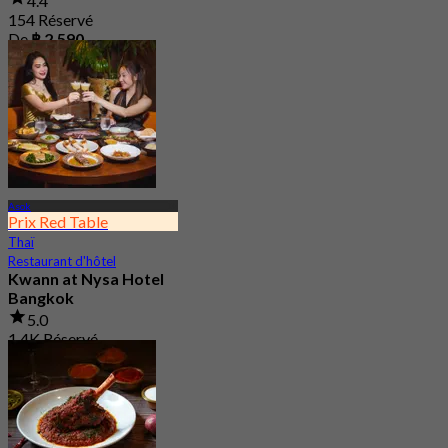
4.4
154 Réservé
De
฿ 2,590
Asok
Prix Red Table
Thaï
Restaurant d'hôtel
Kwann at Nysa Hotel
Bangkok
5.0
1.4K Réservé
De
฿ 995