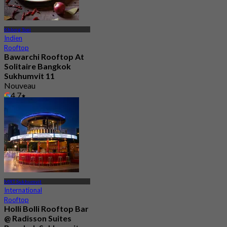
Khlong Toei
Indien
Rooftop
Bawarchi Rooftop At
Solitaire Bangkok
Sukhumvit 11
Nouveau
4.7
De
฿ 945
MRT Sukhumvit
International
Rooftop
Holli Bolli Rooftop Bar
@ Radisson Suites