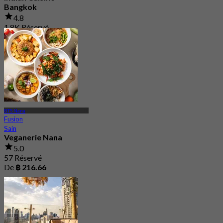
Bangkok
4.8
1.8K Réservé
De
฿ 881.25
BTS Nana
Fusion
Sain
Veganerie Nana
5.0
57 Réservé
De
฿ 216.66