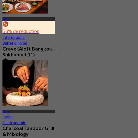
Nana
53% de réduction
International
Buffet d'hôtel
Crave (Aloft Bangkok -
Sukhumvit 11)
4.6
1.4K Réservé
De
฿ 890
Nana
Indien
Gastronomie
Charcoal Tandoor Grill
& Mixology