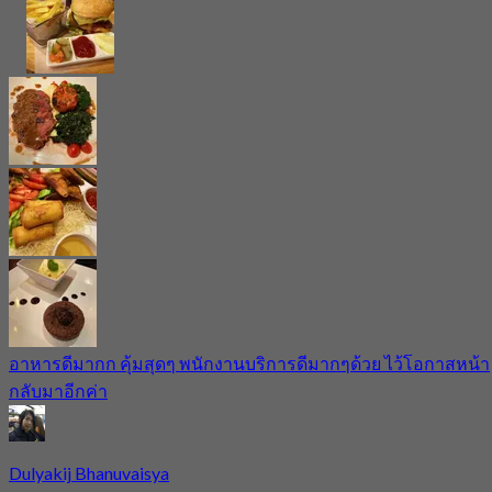
อาหารดีมากก คุ้มสุดๆ พนักงานบริการดีมากๆด้วย ไว้โอกาสหน้า
กลับมาอีกค่า
Dulyakij Bhanuvaisya