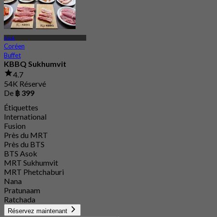
Asok
Coréen
Buffet
KBBQ Sukhumvit
4.7
54K Réservé
De
฿ 399
Étiquettes
International
Fusion
Près du MRT
Près du BTS
BTS Asok
MRT Sukhumvit
MRT Phetchaburi
Nana
Pratunaam
Ratchada
Réservez maintenant