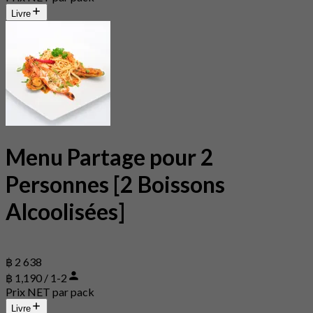
Livre
Menu Partage pour 2
Personnes [2 Boissons
Alcoolisées]
฿ 2 638
฿ 1,190 / 1-2
Prix NET par pack
Livre