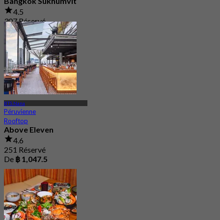
Bangkok Sukhumvit
4.5
307 Réservé
De
฿ 881
BTS Nana
Péruvienne
Rooftop
Above Eleven
4.6
251 Réservé
De
฿ 1,047.5