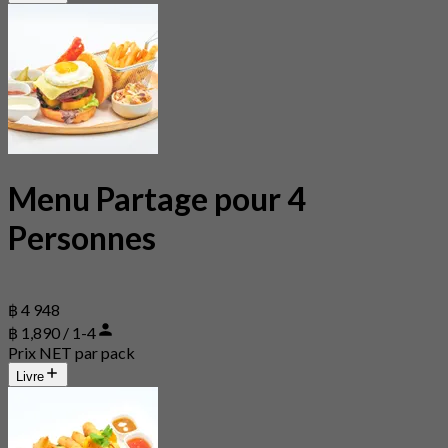
Menu Partage pour 4
Personnes
฿ 4 948
฿ 1,890 / 1-4
Prix NET par pack
Livre