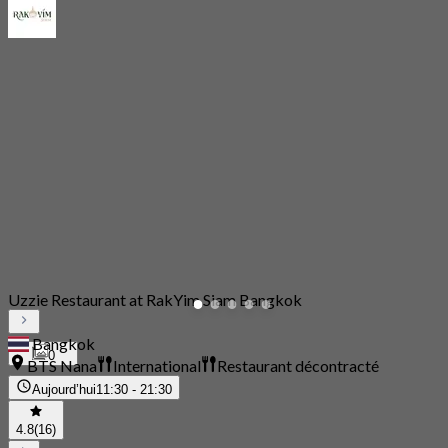
Uzzie Restaurant at RakYim Siam Bangkok
Bangkok
0
BTS Nana
International
Restaurant décontracté
Aujourd’hui
11:30 - 21:30
4.8
(16)