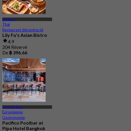
BTS Nana
Thaï
Restaurant décontracté
Lily Fu's Asian Bistro
4.9
204 Réservé
De
฿ 396.66
Klong Tan Nuea
Européenne
Gastronomie
Pacifico Poolbar at
Pipa Hotel Bangkok