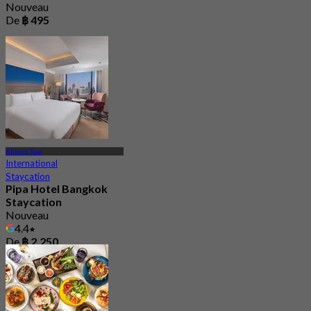
Nouveau
De
฿ 495
Khlong Toei
International
Staycation
Pipa Hotel Bangkok
Staycation
Nouveau
4.4
De
฿ 2,250