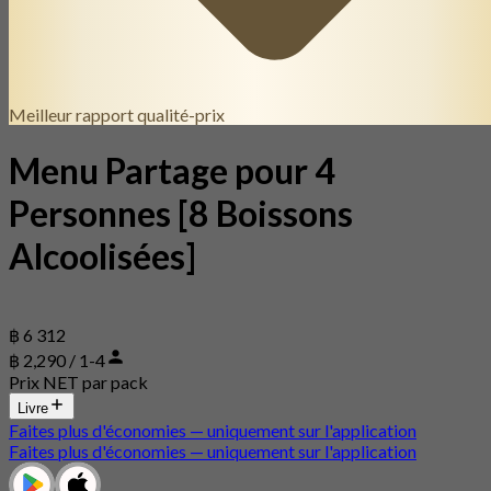
Meilleur rapport qualité-prix
Menu Partage pour 4
Personnes [8 Boissons
Alcoolisées]
฿ 6 312
฿ 2,290 / 1-4
Prix NET par pack
Livre
Faites plus d'économies — uniquement sur l'application
Faites plus d'économies — uniquement sur l'application