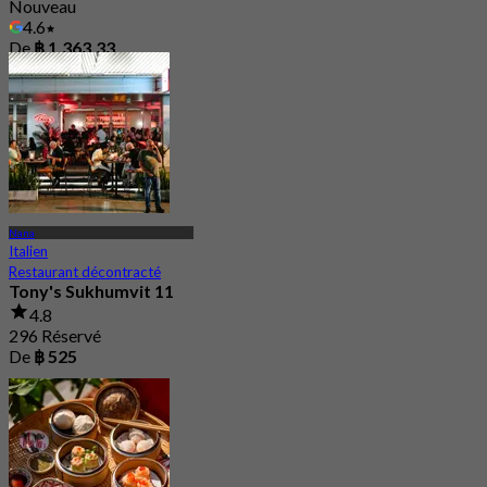
Nouveau
4.6
De
฿ 1,363.33
Nana
Italien
Restaurant décontracté
Tony's Sukhumvit 11
4.8
296 Réservé
De
฿ 525