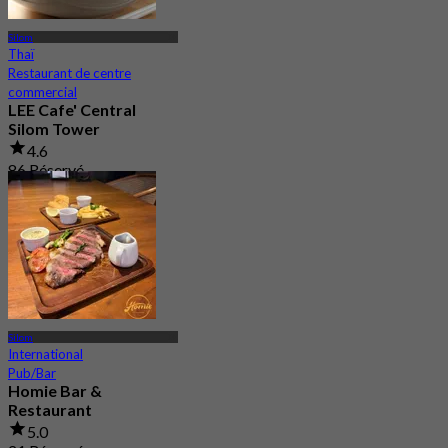
Silom
Thaï
Restaurant de centre
commercial
LEE Cafe' Central
Silom Tower
4.6
86 Réservé
De
฿ 330
Silom
International
Pub/Bar
Homie Bar &
Restaurant
5.0