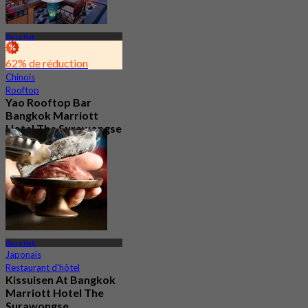
Bang Rak
62% de réduction
Chinois
Rooftop
Yao Rooftop Bar
Bangkok Marriott
Hotel The Surawongse
4.7
2.9K Réservé
De
฿ 622.5
Bang Rak
Japonais
Restaurant d'hôtel
Kissuisen At Bangkok
Marriott Hotel The
Surawongse