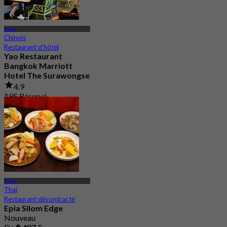
Silom
Chinois
Restaurant d'hôtel
Yao Restaurant
Bangkok Marriott
Hotel The Surawongse
4.9
195 Réservé
De
฿ 730
Silom
Thaï
Restaurant décontracté
Epia Silom Edge
Nouveau