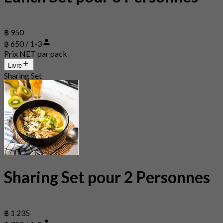
฿ 950
฿ 650 / 1-3
Prix NET par pack
Livre
Sharing Set
Sharing Set pour 2 Personnes
฿ 1 235