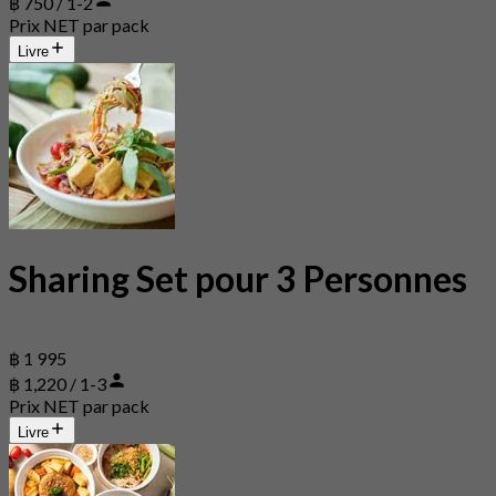
฿ 750 / 1-2
Prix NET par pack
Livre
Sharing Set pour 3 Personnes
฿ 1 995
฿ 1,220 / 1-3
Prix NET par pack
Livre