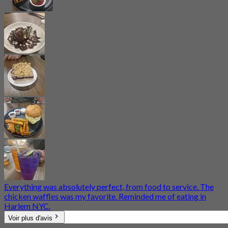
Everything was absolutely perfect, from food to service. The
chicken waffles was my favorite. Reminded me of eating in
Harlem NYC.
Voir plus d'avis