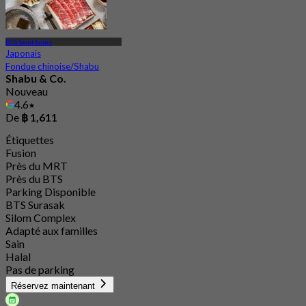
BTS Saint Louis
Japonais
Fondue chinoise/Shabu
Shabu & Co.
Nouveau
4.6
De
฿ 1,611
Étiquettes
Fusion
Près du MRT
Près du BTS
Parking Disponible
BTS Surasak
Silom Complex
Adapté aux familles
Sain
Halal
Pas de parking
Réservez maintenant