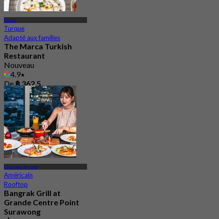
Silom
Turque
Adapté aux familles
The Marca Turkish
Restaurant
Nouveau
4.9
De
฿ 362.5
Charoen Krung
Américain
Rooftop
Bangrak Grill at
Grande Centre Point
Surawong