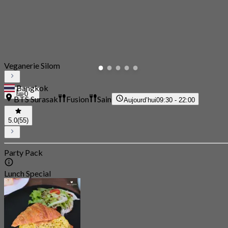
Veganerie Silom
Bangkok
0
BTS Surasak
Fusion
Sain
Aujourd’hui
09:30 - 22:00
5.0
(55)
Party Pack
Lunch Special