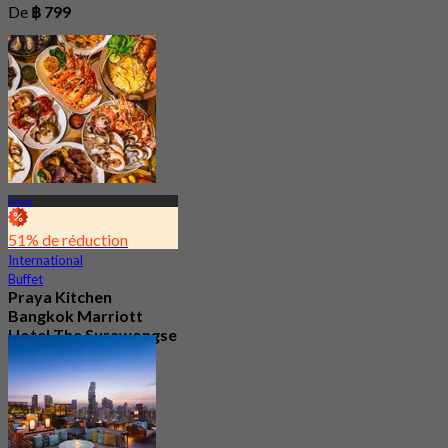
De
฿ 799
Silom
51% de réduction
International
Buffet
Praya Kitchen
Bangkok Marriott
Hotel The Surawongse
4.7
5.7K Réservé
De
฿ 498