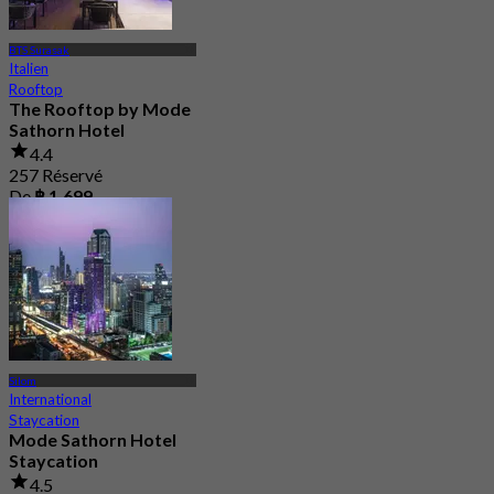
BTS Surasak
Italien
Rooftop
The Rooftop by Mode
Sathorn Hotel
4.4
257 Réservé
De
฿ 1,699
Silom
International
Staycation
Mode Sathorn Hotel
Staycation
4.5