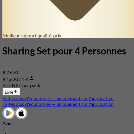
Meilleur rapport qualité-prix
Sharing Set pour 4 Personnes
฿ 2 670
฿ 1,620 / 1-4
Prix NET par pack
Livre
Faites plus d'économies — uniquement sur l'application
Faites plus d'économies — uniquement sur l'application
Avis
|