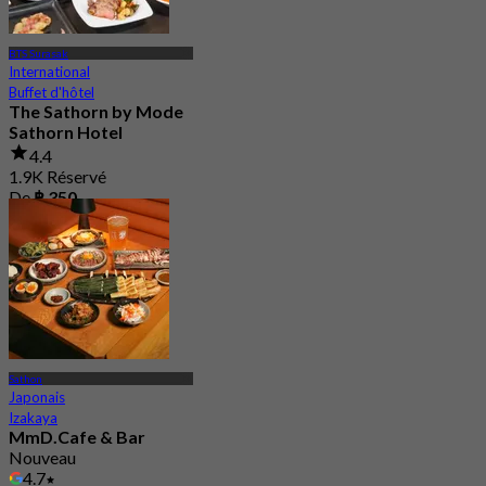
BTS Surasak
International
Buffet d'hôtel
The Sathorn by Mode
Sathorn Hotel
4.4
1.9K Réservé
De
฿ 350
Sathon
Japonais
Izakaya
MmD.Cafe & Bar
Nouveau
4.7