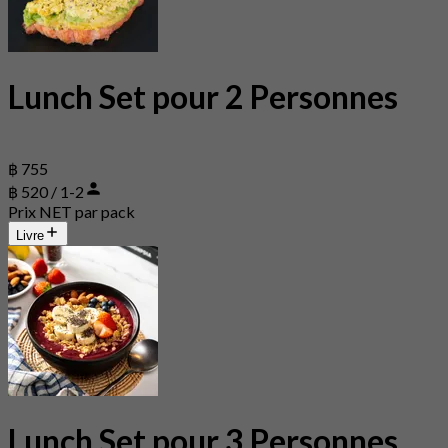
Lunch Set pour 2 Personnes
฿ 755
฿ 520 / 1-2
Prix NET par pack
Livre
Lunch Set pour 3 Personnes