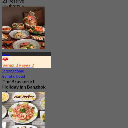
21 Réservé
De
฿ 322.5
Silom
Venez 3 Payez 2
International
Buffet d'hôtel
The Brasserie l
Holiday Inn Bangkok
Silom
4.7
3.1K Réservé
De
฿ 548.66