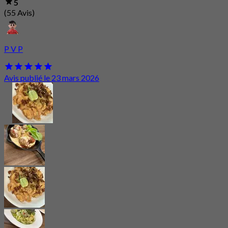
5
(55 Avis)
P V P
Avis publié le 23 mars 2026