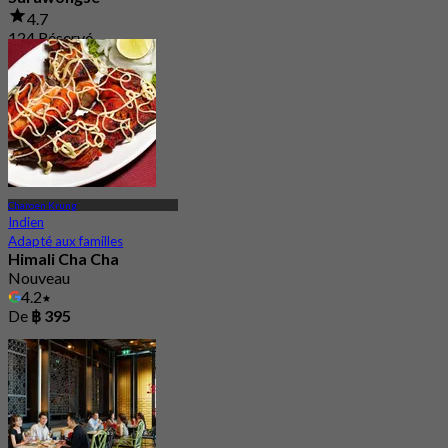
4.7
124 Réservé
De
฿ 269
Charoen Krung
Indien
Adapté aux familles
Himali Cha Cha
Nouveau
4.2
De
฿ 395