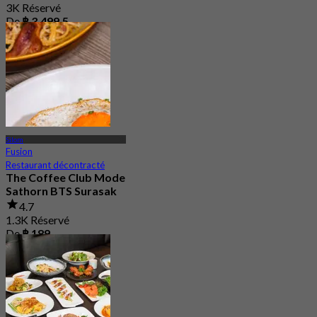
3K Réservé
De
฿ 3,499.5
Silom
Fusion
Restaurant décontracté
The Coffee Club Mode
Sathorn BTS Surasak
4.7
1.3K Réservé
De
฿ 189