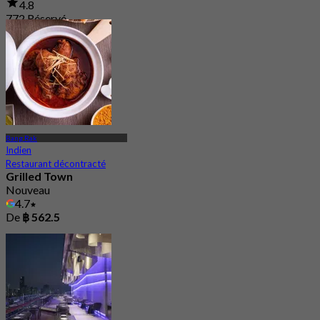
4.8
772 Réservé
De
฿ 849
Bang Rak
Indien
Restaurant décontracté
Grilled Town
Nouveau
4.7
De
฿ 562.5