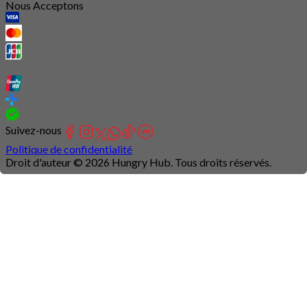
Nous Acceptons
Suivez-nous
Politique de confidentialité
Droit d'auteur © 2026 Hungry Hub. Tous droits réservés.
Connection
is
unstable