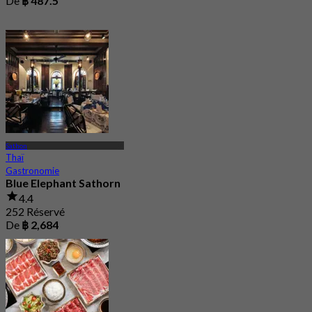
De
฿ 487.5
Sathon
Thaï
Gastronomie
Blue Elephant Sathorn
4.4
252 Réservé
De
฿ 2,684