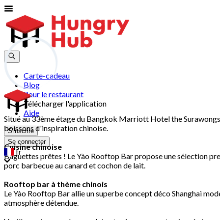
Carte-cadeau
Blog
Pour le restaurant
Télécharger l'application
Aide
Situé au 33ème étage du Bangkok Marriott Hotel the Surawongse,
boissons d'inspiration chinoise.
S'inscrire
Se connecter
Cuisine chinoise
fr
Baguettes prêtes ! Le Yào Rooftop Bar propose une sélection premi
porc barbecue au canard et cochon de lait.
Rooftop bar à thème chinois
Le Yào Rooftop Bar allie un superbe concept déco Shanghai mode
atmosphère détendue.