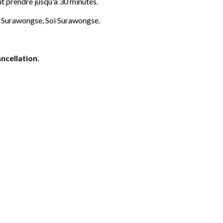
ut prendre jusqu'à 30 minutes.
e Surawongse, Soi Surawongse.
ncellation.