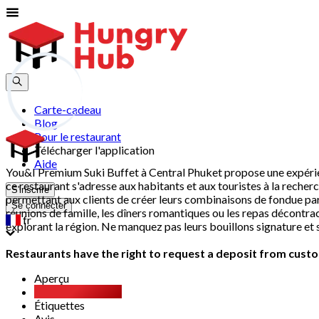
Carte-cadeau
Blog
Pour le restaurant
Télécharger l'application
Aide
You&I Premium Suki Buffet à Central Phuket propose une expérienc
ce restaurant s'adresse aux habitants et aux touristes à la reche
S'inscrire
permettant aux clients de créer leurs combinaisons de fondue pa
Se connecter
réunions de famille, les dîners romantiques ou les repas décontra
fr
explorant la région. Ne manquez pas leurs bouillons signature e
Restaurants have the right to request a deposit from custom
Aperçu
Buffet à volonté
Étiquettes
Avis