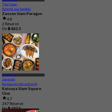
Thaï Isaan
Adapté aux familles
Zaozen Siam Paragon
4.8
2 Réservé
De
฿ 862.5
Siam Square
Japonais
Restaurant décontracté
Katsuya Siam Square
One
4.7
247 Réservé
De
฿ 237.5