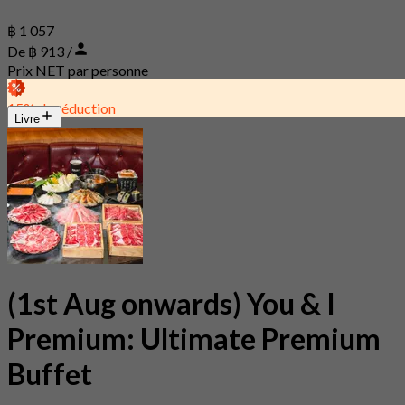
฿ 1 057
De ฿ 913 /
Prix NET par personne
15% de réduction
Livre
(1st Aug onwards) You & I
Premium: Ultimate Premium
Buffet