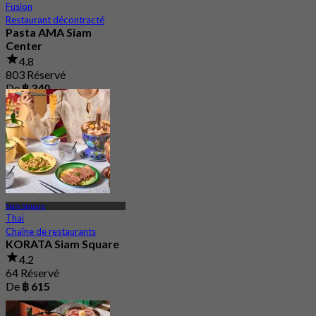
Fusion
Restaurant décontracté
Pasta AMA Siam
Center
4.8
803 Réservé
De
฿ 340
Siam Square
Thaï
Chaîne de restaurants
KORATA Siam Square
4.2
64 Réservé
De
฿ 615