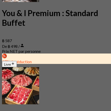
You & I Premium : Standard
Buffet
฿ 587
De ฿ 498 /
Prix NET par personne
17% de réduction
Livre