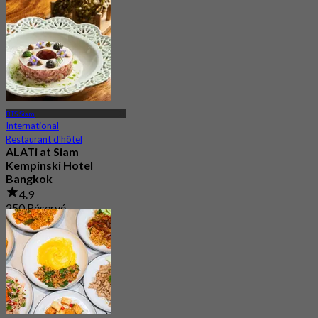
2.7K Réservé
De
฿ 353.33
BTS Siam
International
Restaurant d'hôtel
ALATi at Siam
Kempinski Hotel
Bangkok
4.9
250 Réservé
De
฿ 1,000