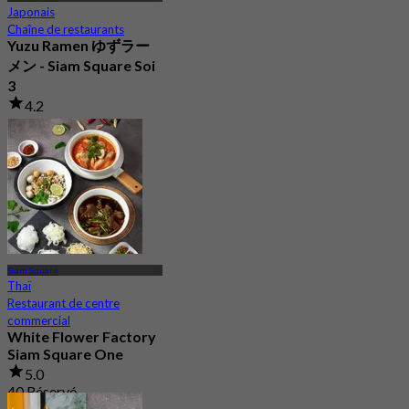
Japonais
Chaîne de restaurants
Yuzu Ramen ゆずラー
メン - Siam Square Soi
3
4.2
2 Réservé
De
฿ 663.33
Siam Square
Thaï
Restaurant de centre
commercial
White Flower Factory
Siam Square One
5.0
40 Réservé
De
฿ 425