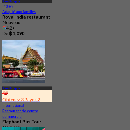
Siam Paragon
Indien
Adapté aux familles
Royal India restaurant
Nouveau
4.2
De
฿ 1,090
Siam Paragon
Obtenez 3 Payez 2
International
Restaurant de centre
commercial
Elephant Bus Tour
Nouveau