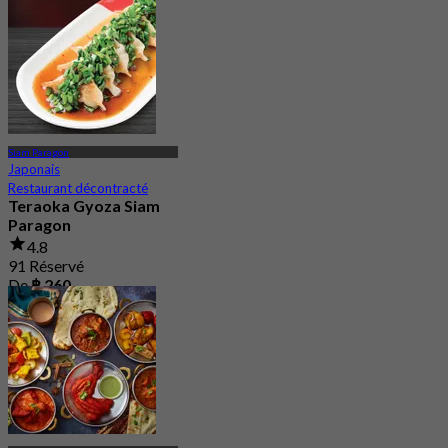
Siam Paragon
Japonais
Restaurant décontracté
Teraoka Gyoza Siam
Paragon
4.8
91 Réservé
De
฿ 260