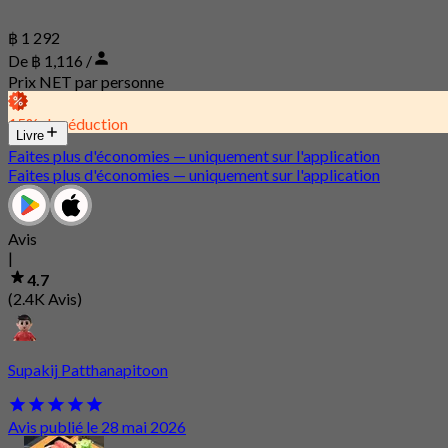
฿ 1 292
De ฿ 1,116 /
Prix NET par personne
15% de réduction
Livre
Faites plus d'économies — uniquement sur l'application
Faites plus d'économies — uniquement sur l'application
Avis
|
4.7
(2.4K Avis)
Supakij Patthanapitoon
Avis publié le 28 mai 2026