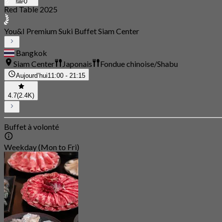
0
Red Table 2025
You&I Premium Suki Buffet Siam Center
Bangkok
Siam Center
Japonais
Fondue chinoise/Shabu
Aujourd’hui
11:00 - 21:15
4.7
(2.4K)
Buffet à volonté
Weekday (Mon to Fri)