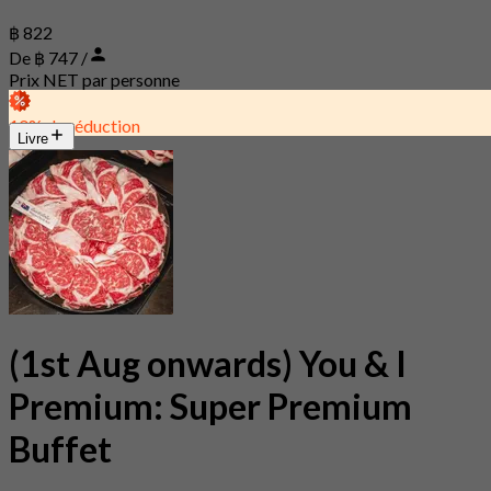
฿ 822
De ฿ 747 /
Prix NET par personne
10% de réduction
Livre
(1st Aug onwards) You & I
Premium: Super Premium
Buffet