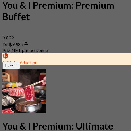
You & I Premium: Premium
Buffet
฿ 822
De ฿ 698 /
Prix NET par personne
17% de réduction
Livre
You & I Premium: Ultimate