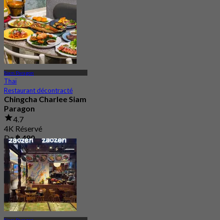
Siam Paragon
Thaï
Restaurant décontracté
Chingcha Charlee Siam
Paragon
4.7
4K Réservé
De
฿ 490
Siam Paragon