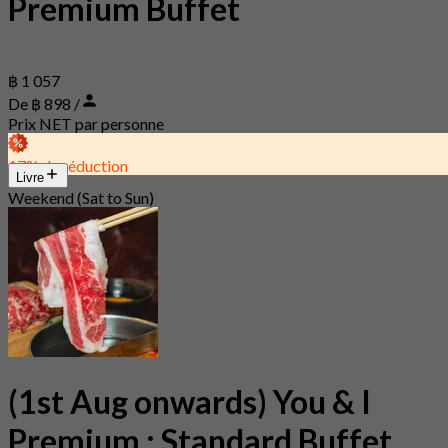
Premium Buffet
฿ 1 057
De ฿ 898 /
Prix NET par personne
17% de réduction
Livre
Weekend (Sat to Sun)
(1st Aug onwards) You & I
Premium : Standard Buffet