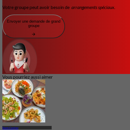
Votre groupe peut avoir besoin de
arrangements spéciaux.
Envoyer une demande de grand
groupe
Vous pourriez aussi aimer
Siam Center