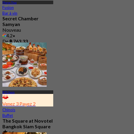
Phaya Thai
Fusion
Bar à vin
Secret Chamber
Samyan
Nouveau
4.2
De
฿ 763.33
BTS Siam
Venez 3 Payez 2
Chinois
Buffet
The Square at Novotel
Bangkok Siam Square
4.5