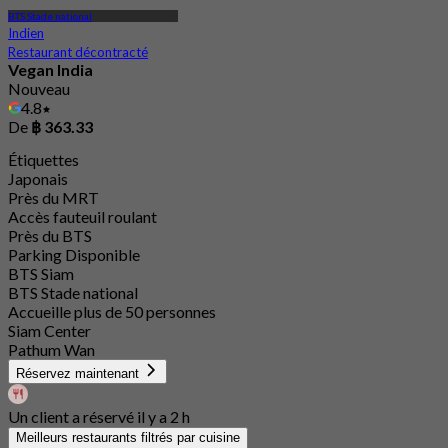
BTS Stade national
Indien
Restaurant décontracté
Vegan India
Nouveau
4.8
De
฿ 363.33
Étiquettes
Japonais
Près du MRT
Accès fauteuil roulant
Près du BTS
Parking Disponible
BTS Siam
BTS Stade national
Accueille plus de 50 personnes
Siam Center
Pathum Wan
Réservez maintenant
Un client a réservé il y a 2 h
Meilleurs restaurants filtrés par cuisine