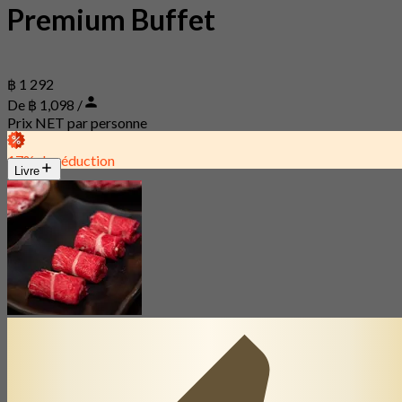
Premium Buffet
฿ 1 292
De ฿ 1,098 /
Prix NET par personne
17% de réduction
Livre