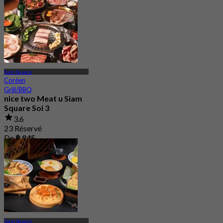
Siam Square
Coréen
Grill/BBQ
nice two Meat u Siam
Square Soi 3
3.6
23 Réservé
De
฿ 845
Siam Square