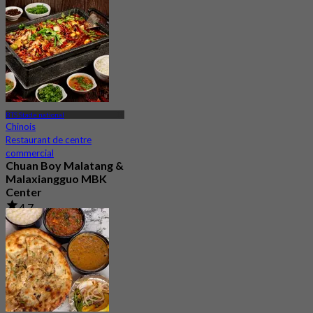
BTS Stade national
Chinois
Restaurant de centre
commercial
Chuan Boy Malatang &
Malaxiangguo MBK
Center
4.7
15 Réservé
De
฿ 299.5