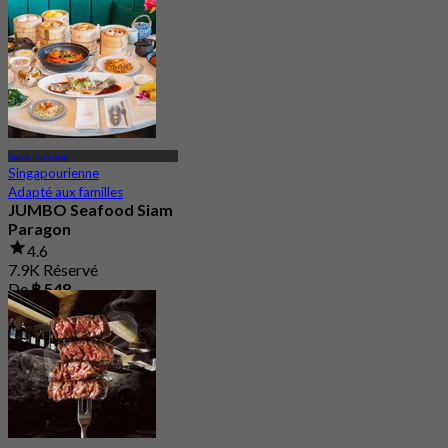
4.5
De
฿ 533
Siam Paragon
Singapourienne
Adapté aux familles
JUMBO Seafood Siam
Paragon
4.6
7.9K Réservé
De
฿ 548