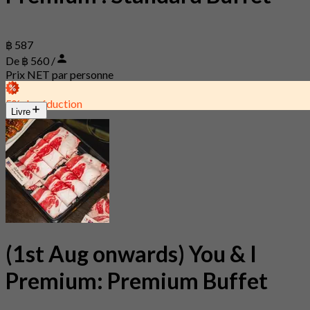
฿ 587
De ฿ 560 /
Prix NET par personne
5% de réduction
Livre
(1st Aug onwards) You & I
Premium: Premium Buffet