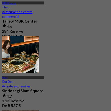
MBK Center
Thaï
Restaurant de centre
commercial
Taliew MBK Center
4.6
284 Réservé
De
฿ 224.75
Siam
Coréen
Adapté aux familles
Sindosegi Siam Square
4.7
1.1K Réservé
De
฿ 537.5