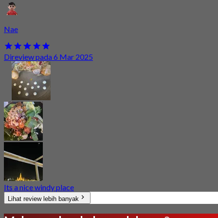
Nae
Direview pada 6 Mar 2025
Its a nice windy place
Lihat review lebih banyak