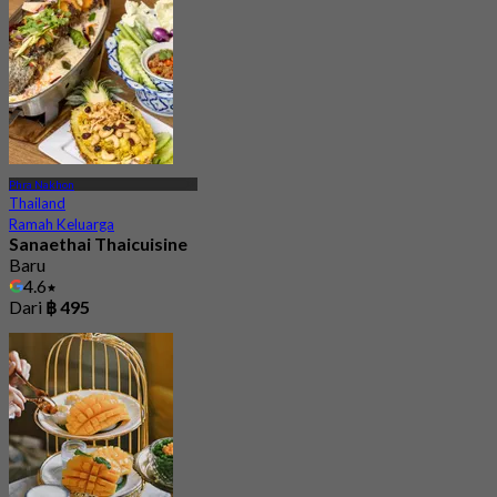
Phra Nakhon
Thailand
Ramah Keluarga
Sanaethai Thaicuisine
Baru
4.6
Dari
฿ 495