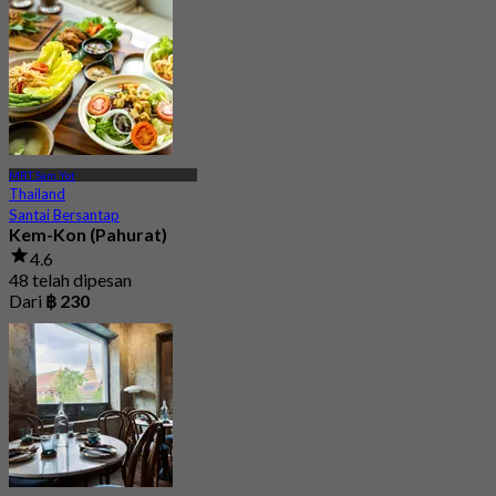
Dari
฿ 495
MRT Sam Yot
Thailand
Santai Bersantap
Kem-Kon (Pahurat)
4.6
48 telah dipesan
Dari
฿ 230