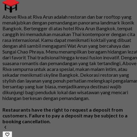
Above Riva at Riva Arun adalah restoran dan bar rooftop yang
menakjubkan dengan pemandangan panorama landmark ikonik
Bangkok. Bertengger di atas hotel Riva Arun Bangkok, tempat
canggih ini memadukan masakan Thai kontemporer dengan cita
rasa internasional. Kamu dapat menikmati koktail yang dibuat
dengan ahli sambil mengagumi Wat Arun yang bercahaya dan
Sungai Chao Phraya. Menu menampilkan beragam hidangan lezat
dari favorit Thai tradisional hingga kreasi fusion inovatif. Dengan
suasana romantis dan pemandangan yang tak tertandingi, Above
Riva sempurna untuk acara spesial, makan malam intim, atau
sekadar menikmati skyline Bangkok. Dekorasi restoran yang
stylish dan layanan yang penuh perhatian melengkapi pengalama
bersantap yang luar biasa, menjadikannya destinasi wajib
dikunjungi bagi penduduk lokal dan wisatawan yang mencari
hidangan berkesan dengan pemandangan.
Restaurants have the right to request a deposit from
customers. Failure to pay a deposit may be subject to a
booking cancellation.