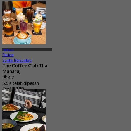
Maharaj
Fusion
Santai Bersantap
The Coffee Club Tha
Maharaj
4.7
5.5K telah dipesan
Dari
฿ 189