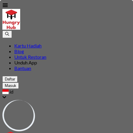
Kartu Hadiah
Blog
Untuk Restoran
Unduh App
Bantuan
Daftar
Masuk
id