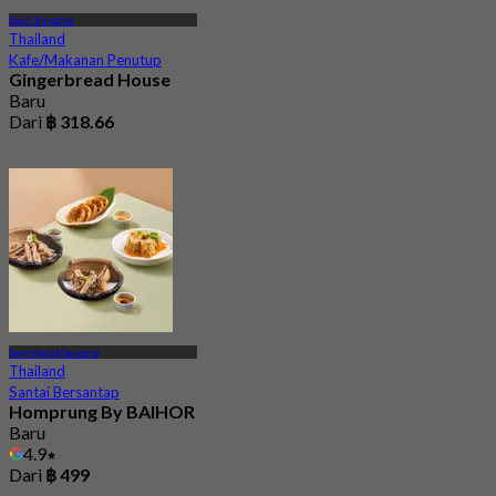
Sao Chingcha
Thailand
Kafe/Makanan Penutup
Gingerbread House
Baru
Dari
฿ 318.66
Samphanthawong
Thailand
Santai Bersantap
Homprung By BAIHOR
Baru
4.9
Dari
฿ 499