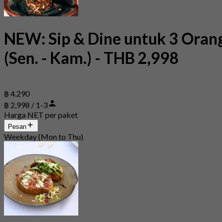
NEW: Sip & Dine untuk 3 Oran
(Sen. - Kam.) - THB 2,998
฿ 4.290
฿ 2,998 / 1-3
Harga NET per paket
Pesan
Weekday (Mon to Thu)