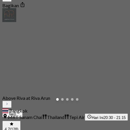
Bagikan
Above Riva at Riva Arun
Bangkok
0
MRT Sanam Chai
Thailand
Tepi Air
Hari Ini
20:30 - 21:15
4.7
(128)