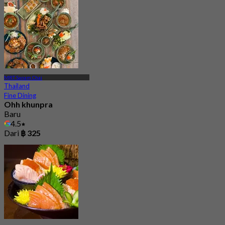
MRT Sanam Chai
Thailand
Fine Dining
Ohh khunpra
Baru
4.5
Dari
฿ 325