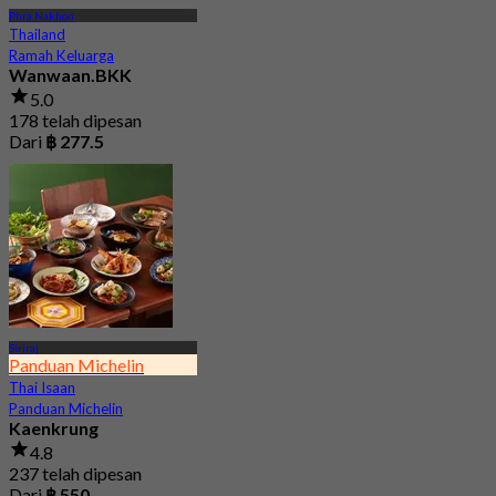
Phra Nakhon
Thailand
Ramah Keluarga
Wanwaan.BKK
5.0
178 telah dipesan
Dari
฿ 277.5
Siriraj
Panduan Michelin
Thai Isaan
Panduan Michelin
Kaenkrung
4.8
237 telah dipesan
Dari
฿ 550