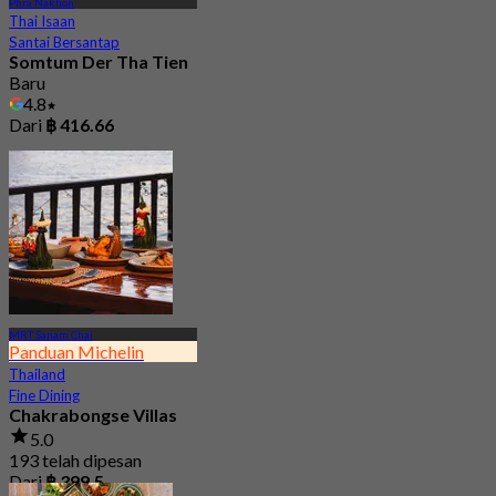
Phra Nakhon
Thai Isaan
Santai Bersantap
Somtum Der Tha Tien
Baru
4.8
Dari
฿ 416.66
MRT Sanam Chai
Panduan Michelin
Thailand
Fine Dining
Chakrabongse Villas
5.0
193 telah dipesan
Dari
฿ 399.5