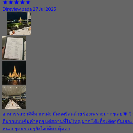
Direview pada 27 Jul 2025
อาหารรสชาติดีมากๆค่ะ มีดนตรีสดด้วย ร้องเพราะมากๆเลย 💗 วิ
ดีมากแบบคุ้มค่าสุดๆ แต่สถานที่ไม่ใหญ่มาก โต๊ะก็จะติดๆกันเยอะ
หน่อยๆค่ะ รวมๆยังไงก็ดีค่ะ คุ้มค่า