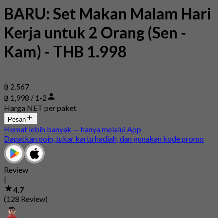
BARU: Set Makan Malam Hari
Kerja untuk 2 Orang (Sen -
Kam) - THB 1.998
฿ 2.567
฿ 1,998 / 1-2
Harga NET per paket
Pesan
Hemat lebih banyak — hanya melalui App
Dapatkan poin, tukar kartu hadiah, dan gunakan kode promo
Review
|
4.7
(128 Review)