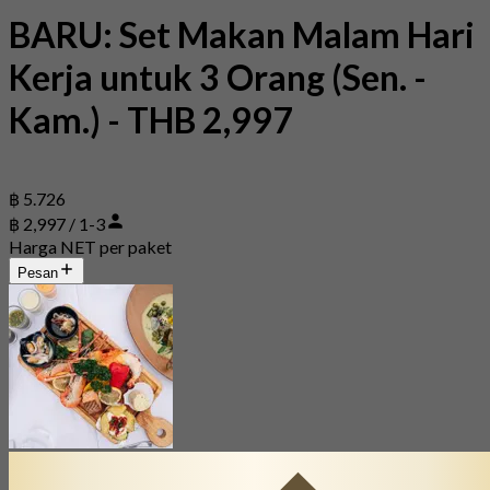
BARU: Set Makan Malam Hari
Kerja untuk 3 Orang (Sen. -
Kam.) - THB 2,997
฿ 5.726
฿ 2,997 / 1-3
Harga NET per paket
Pesan