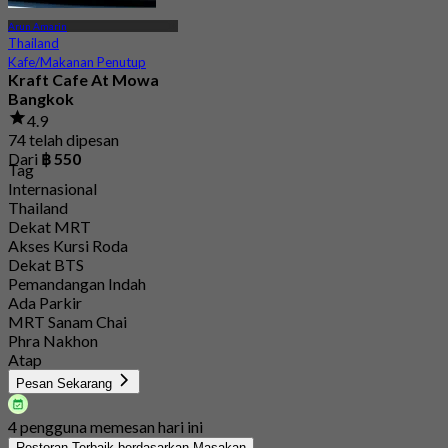
Arun Amarin
Thailand
Kafe/Makanan Penutup
Kraft Cafe At Mowa
Bangkok
4.9
74 telah dipesan
Dari
฿ 550
Tag
Internasional
Thailand
Dekat MRT
Akses Kursi Roda
Dekat BTS
Pemandangan Indah
Ada Parkir
MRT Sanam Chai
Phra Nakhon
Atap
Pesan Sekarang
4 pengguna memesan hari ini
Restoran Terbaik berdasarkan Masakan