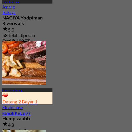
Phra Nakhon
Jepang
Izakaya
NAGIYA Yodpiman
Riverwalk
5.0
58 telah dipesan
Dari
฿ 499.75
Charoen Krung
Datang 2 Bayar 1
Steakhouse
Ramah Keluarga
Hump zaabb
4.8
198 telah dipesan