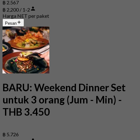
฿ 2.567
฿ 2,200 / 1-2
Harga NET per paket
Pesan
BARU: Weekend Dinner Set
untuk 3 orang (Jum - Min) -
THB 3.450
฿ 5.726