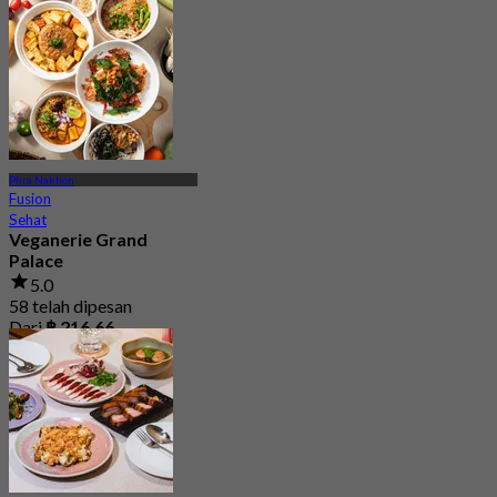
Phra Nakhon
Fusion
Sehat
Veganerie Grand
Palace
5.0
58 telah dipesan
Dari
฿ 216.66