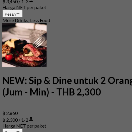
฿ 3,450 / 1-3
Harga NET per paket
Pesan
More Drinks, Less Food
NEW: Sip & Dine untuk 2 Oran
(Jum - Min) - THB 2,300
฿ 2.860
฿ 2,300 / 1-2
Harga NET per paket