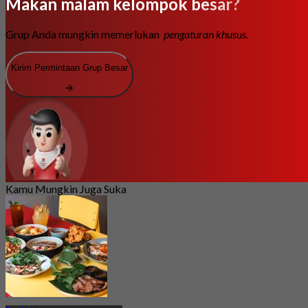
Makan malam kelompok besar?
Grup Anda mungkin memerlukan
pengaturan khusus.
Kirim Permintaan Grup Besar
Kamu Mungkin Juga Suka