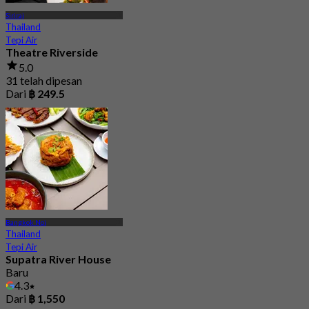
Siriraj
Thailand
Tepi Air
Theatre Riverside
5.0
31 telah dipesan
Dari
฿ 249.5
Bangkok Noi
Thailand
Tepi Air
Supatra River House
Baru
4.3
Dari
฿ 1,550