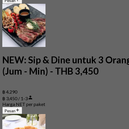
Pesan
NEW: Sip & Dine untuk 3 Oran
(Jum - Min) - THB 3,450
฿ 4.290
฿ 3,450 / 1-3
Harga NET per paket
Pesan