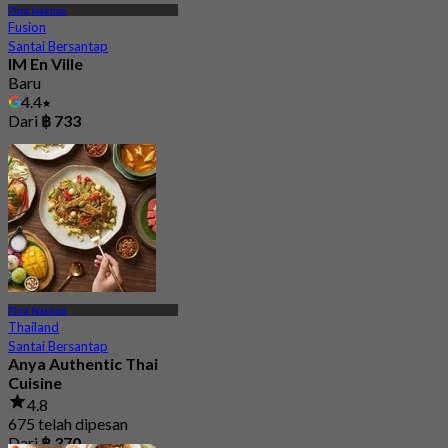
Phra Nakhon
Fusion
Santai Bersantap
IM En Ville
Baru
4.4
Dari
฿ 733
Phra Nakhon
Thailand
Santai Bersantap
Anya Authentic Thai
Cuisine
4.8
675 telah dipesan
Dari
฿ 370