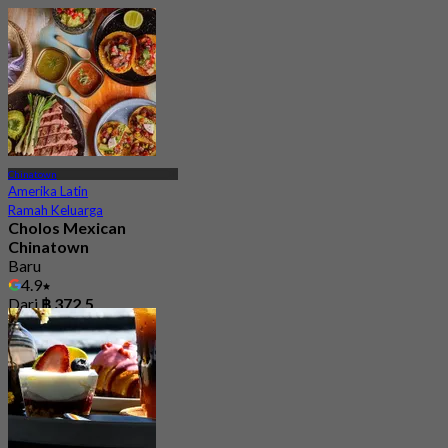
Chinatown
Amerika Latin
Ramah Keluarga
Cholos Mexican
Chinatown
Baru
4.9
Dari
฿ 372.5