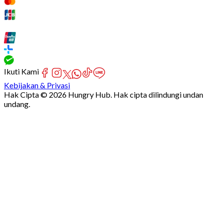
Ikuti Kami
Kebijakan & Privasi
Hak Cipta © 2026 Hungry Hub. Hak cipta dilindungi undan
undang.
Failed
connect
to
server