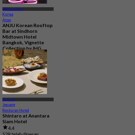
MRT Lumphini
Korea
Atap
ANJU Korean Rooftop
Bar at Sindhorn
Midtown Hotel
Bangkok, Vignette
Collection by IHG
Baru
4.6
Dari
฿ 730
Rajdamri
Jepang
Restoran Hotel
Shintaro at Anantara
Siam Hotel
4.4
528 telah dipesan