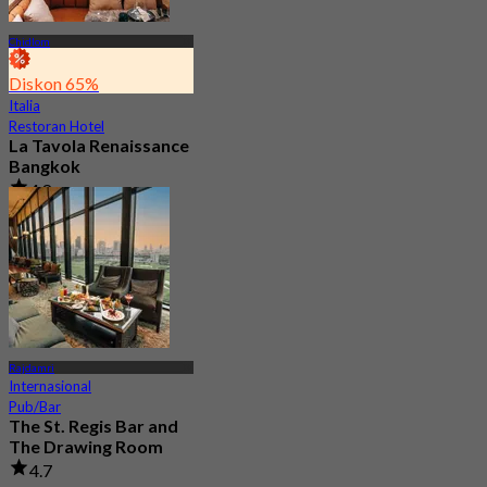
Chidlom
Diskon 65%
Italia
Restoran Hotel
La Tavola Renaissance
Bangkok
4.8
2.2K telah dipesan
Dari
฿ 645
Rajdamri
Internasional
Pub/Bar
The St. Regis Bar and
The Drawing Room
4.7