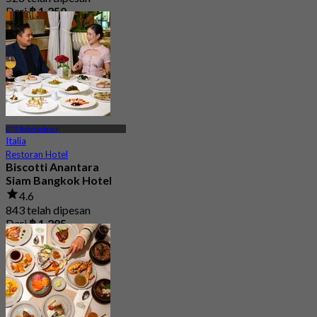
Dari
฿ 1,250
BTS Ratchadamri
Italia
Restoran Hotel
Biscotti Anantara
Siam Bangkok Hotel
4.6
843 telah dipesan
Dari
฿ 1,295