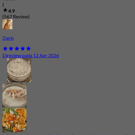
|
4.9
(567 Review)
Darin
Direview pada 12 Apr 2026