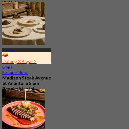
258 telah dipesan
Dari
฿ 445
Rajdamri
Datang 3 Bayar 2
Eropa
Restoran Hotel
Madison Steak Avenue
at Anantara Siam
Bangkok Hotel
4.9
1.2K telah dipesan
Dari
฿ 1,406