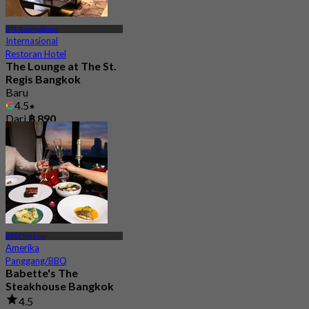
BTS Ratchadamri
Internasional
Restoran Hotel
The Lounge at The St.
Regis Bangkok
Baru
4.5
Dari
฿ 890
BTS Chit Lom
Amerika
Panggang/BBQ
Babette's The
Steakhouse Bangkok
4.5