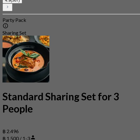
4.9
(567)
Party Pack
Sharing Set
Standard Sharing Set for 3
People
฿ 2.496
฿ 1,500 / 1-3