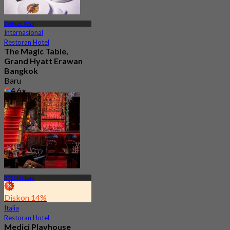
Pathum Wan
Internasional
Restoran Hotel
The Magic Table,
Grand Hyatt Erawan
Bangkok
Baru
4.6
Dari
฿ 2,237
BTS Chit Lom
Diskon 14%
Italia
Restoran Hotel
Medici Playhouse