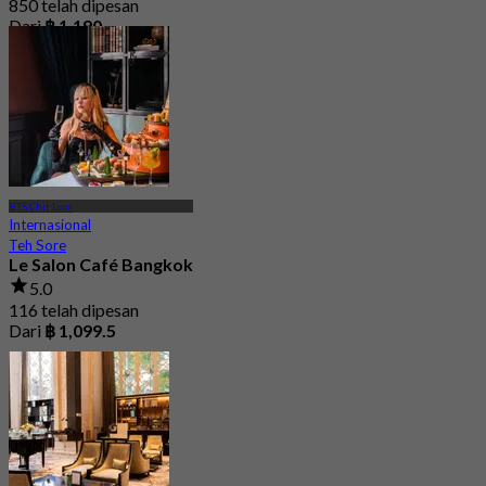
850 telah dipesan
Dari
฿ 1,190
BTS Chit Lom
Internasional
Teh Sore
Le Salon Café Bangkok
5.0
116 telah dipesan
Dari
฿ 1,099.5