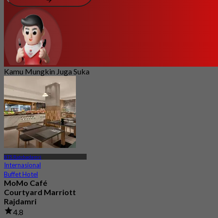
Kamu Mungkin Juga Suka
BTS Ratchadamri
Internasional
Buffet Hotel
MoMo Café
Courtyard Marriott
Rajdamri
4.8