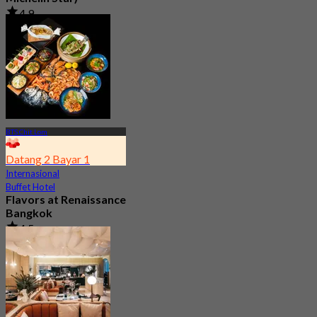
4.9
662 telah dipesan
Dari
฿ 2,900
BTS Chit Lom
Datang 2 Bayar 1
Internasional
Buffet Hotel
Flavors at Renaissance
Bangkok
4.5
17.3K telah dipesan
Dari
฿ 545