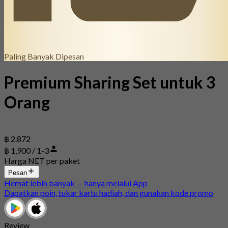
Paling Banyak Dipesan
Premium Sharing Set untuk 3
Orang
฿ 2.872
฿ 1,900 / 1-3
Harga NET per paket
Pesan
Hemat lebih banyak — hanya melalui App
Dapatkan poin, tukar kartu hadiah, dan gunakan kode promo
Review