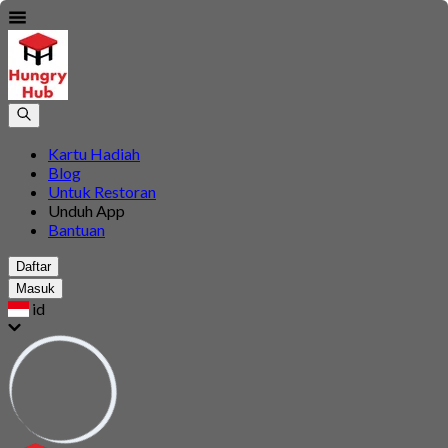
Kartu Hadiah
Blog
Untuk Restoran
Unduh App
Bantuan
Daftar
Masuk
id