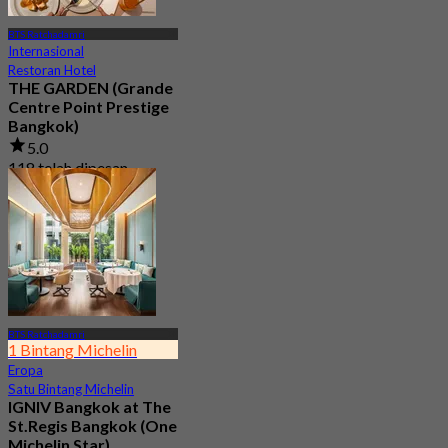
BTS Ratchadamri
Internasional
Restoran Hotel
THE GARDEN (Grande
Centre Point Prestige
Bangkok)
5.0
118 telah dipesan
Dari
฿ 790
BTS Ratchadamri
1 Bintang Michelin
Eropa
Satu Bintang Michelin
IGNIV Bangkok at The
St.Regis Bangkok (One
Michelin Star)