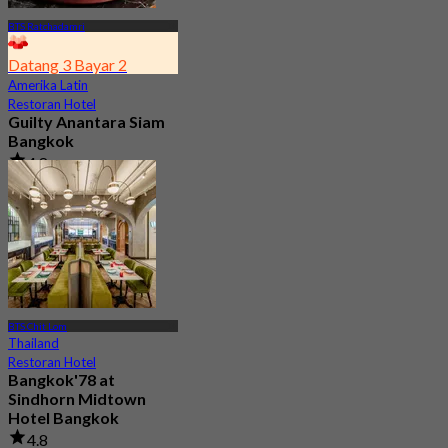
BTS Ratchadamri
Datang 3 Bayar 2
Amerika Latin
Restoran Hotel
Guilty Anantara Siam
Bangkok
4.8
2.5K telah dipesan
Dari
฿ 650
BTS Chit Lom
Thailand
Restoran Hotel
Bangkok'78 at
Sindhorn Midtown
Hotel Bangkok
4.8