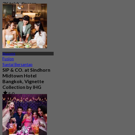
3K telah dipesan
Dari
฿ 319
Ploenchit
Fusion
Santai Bersantap
SIP & CO. at Sindhorn
Midtown Hotel
Bangkok, Vignette
Collection by IHG
5.0
29 telah dipesan
Dari
฿ 496.66