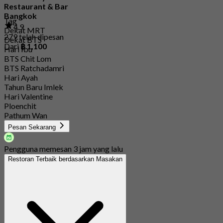
Restaurant & Bar
Bangkok
Tag
4.9
Dekat MRT
279 telah dipesan
Dekat BTS
Dari
฿ 1,100
Hari Ibu
BTS Chit Lom
BTS Ratchadamri
Hari Ayah
Tahun Baru Imlek
Hari Valentine
Ploenchit
Pathum Wan
Pesan Sekarang
Pengguna memesan 3 jam yang lalu
Restoran Terbaik berdasarkan Masakan