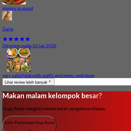
always so good
Darin
Direview pada 10 Jan 2026
very satisfying with staffs and menu. well done
Lihat review lebih banyak
Makan malam kelompok besar?
Grup Anda mungkin memerlukan
pengaturan khusus.
Kirim Permintaan Grup Besar