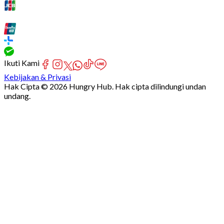
Ikuti Kami
Kebijakan & Privasi
Hak Cipta © 2026 Hungry Hub. Hak cipta dilindungi undan
undang.
Failed
connect
to
server