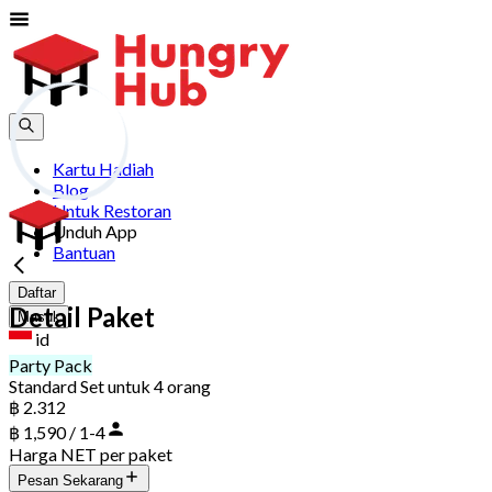
Kartu Hadiah
Blog
Untuk Restoran
Unduh App
Bantuan
Daftar
Detail Paket
Masuk
id
Party Pack
Standard Set untuk 4 orang
฿ 2.312
฿ 1,590 / 1-4
Harga NET per paket
Pesan Sekarang