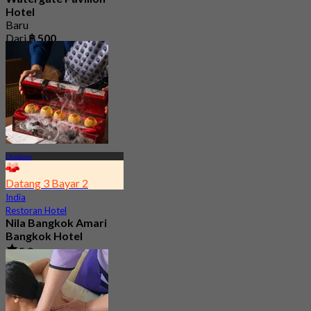
Hotel
Baru
Dari
฿ 500
Chidlom
Datang 3 Bayar 2
India
Restoran Hotel
Nila Bangkok Amari
Bangkok Hotel
5.0
194 telah dipesan
Dari
฿ 799.33