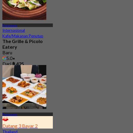
Pratunaam
Internasional
Kafe/Makanan Penutup
The Grille & Picolo
Eatery
Baru
5.0
Dari
฿ 425
Pratunaam
Datang 3 Bayar 2
Thailand