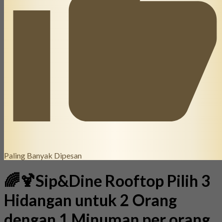
Paling Banyak Dipesan
🌈🍹Sip&Dine Rooftop Pilih 3
Hidangan untuk 2 Orang
dengan 1 Minuman per orang