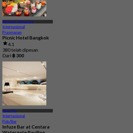
BTS Victory Monument
Internasional
Prasmanan
Picnic Hotel Bangkok
4.1
380 telah dipesan
Dari
฿ 300
Phaya Thai
Internasional
Pub/Bar
Infuze Bar at Centara
Watergate Pavilion