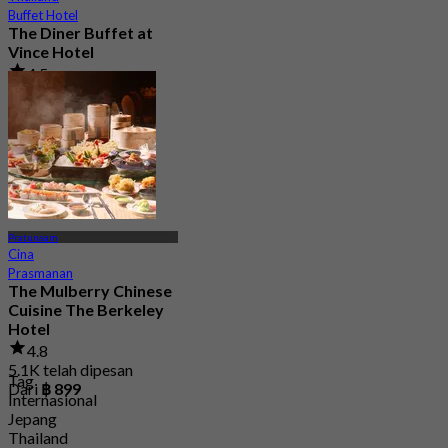
Buffet Hotel
The Diner Buffet at
Vince Hotel
4.5
272 telah dipesan
Dari
฿ 132.66
Pratunaam
Cina
Prasmanan
The Mulberry Chinese
Cuisine The Berkeley
Hotel
4.8
5.1K telah dipesan
Tag
Dari
฿ 899
Internasional
Jepang
Thailand