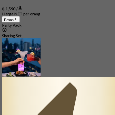
฿ 1,590 /
Harga NET per orang
Pesan
Party Pack
Sharing Set