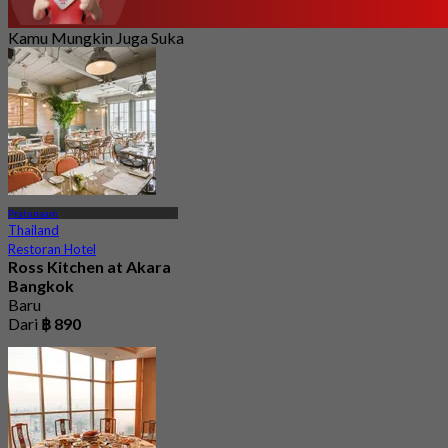
Kamu Mungkin Juga Suka
Pratunaam
Thailand
Restoran Hotel
Ross Kitchen at Akara
Bangkok
Baru
Dari
฿ 890