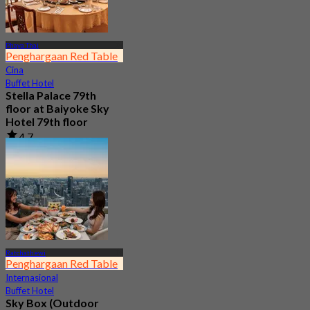
Phaya Thai
Penghargaan Red Table
Cina
Buffet Hotel
Stella Palace 79th
floor at Baiyoke Sky
Hotel 79th floor
4.7
6.8K telah dipesan
Dari
฿ 1,350
Ratchathewi
Penghargaan Red Table
Internasional
Buffet Hotel
Sky Box (Outdoor