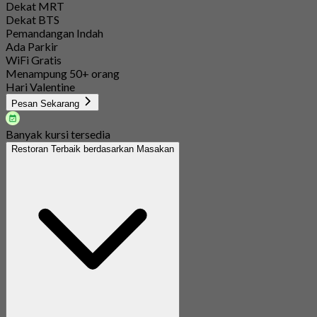
Dekat MRT
Dekat BTS
Pemandangan Indah
Ada Parkir
WiFi Gratis
Menampung 50+ orang
Hari Valentine
Pesan Sekarang
Banyak kursi tersedia
Restoran Terbaik berdasarkan Masakan