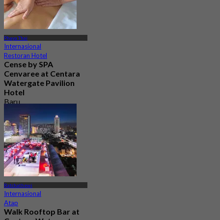
Phaya Thai
Internasional
Restoran Hotel
Cense by SPA
Cenvaree at Centara
Watergate Pavilion
Hotel
Baru
4.5
Dari
฿ 1,299
Ratchathewi
Internasional
Atap
Walk Rooftop Bar at