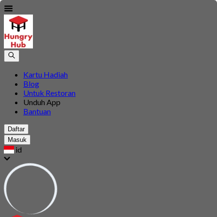
Kartu Hadiah
Blog
Untuk Restoran
Unduh App
Bantuan
Daftar
Masuk
id