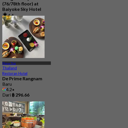
(76/78th floor) at
Baiyoke Sky Hotel
4.4
25.9K telah dipesan
Dari
฿ 380
Phaya Thai
Thailand
Restoran Hotel
De Prime Rangnam
Baru
4.2
Dari
฿ 296.66