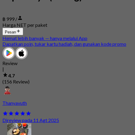
฿ 999 /
Harga NET per paket
Pesan
Hemat lebih banyak — hanya melalui App
Dapatkan poin, tukar kartu hadiah, dan gunakan kode promo
Review
|
4.7
(156 Review)
Thanyavuth
Direview pada 11 Agt 2025