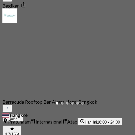
Bagikan
Barracuda Rooftop Bar Akara Hotel Bangkok
Bangkok
0
Pratunaam
Internasional
Atap
Hari Ini
18:00 - 24:00
4.7
(156)