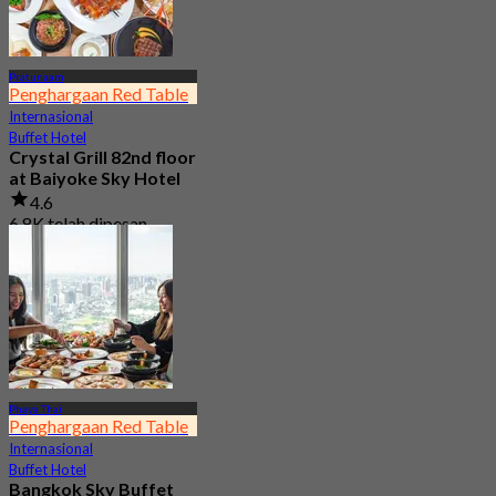
Pratunaam
Penghargaan Red Table
Internasional
Buffet Hotel
Crystal Grill 82nd floor
at Baiyoke Sky Hotel
4.6
6.8K telah dipesan
Dari
฿ 690
Phaya Thai
Penghargaan Red Table
Internasional
Buffet Hotel
Bangkok Sky Buffet