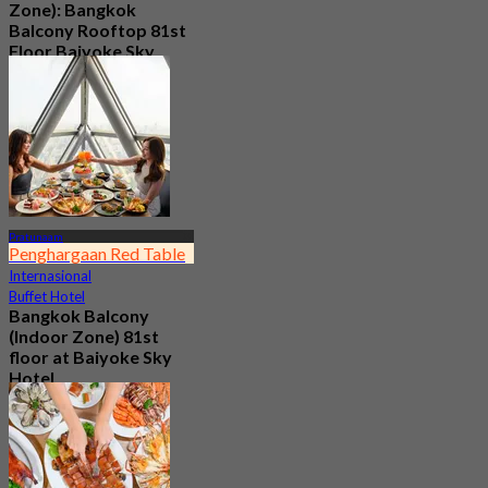
Zone): Bangkok
Balcony Rooftop 81st
Floor Baiyoke Sky
Hotel
4.7
2.5K telah dipesan
Dari
฿ 2,015
Pratunaam
Penghargaan Red Table
Internasional
Buffet Hotel
Bangkok Balcony
(Indoor Zone) 81st
floor at Baiyoke Sky
Hotel
4.6
9.3K telah dipesan
Dari
฿ 380