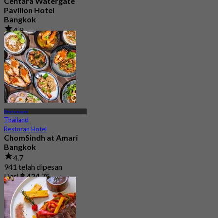
Centara Watergate
Pavilion Hotel
Bangkok
4.9
601 telah dipesan
Dari
฿ 475
Pratunaam
Thailand
Restoran Hotel
ChomSindh at Amari
Bangkok
4.7
941 telah dipesan
Dari
฿ 424.75