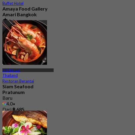
Buffet Hotel
Amaya Food Gallery
Amari Bangkok
4.6
5K telah dipesan
Dari
฿ 999
BTS Chit Lom
Thailand
Restoran Berantai
Siam Seafood
Pratunum
Baru
4.0
Dari
฿ 685