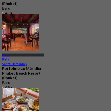
(Phuket)
Baru
4.3
Dari
฿ 890
Phuket
Italia
Santai Bersantap
Portofino Le Méridien
Phuket Beach Resort
(Phuket)
Baru
4.8
Dari
฿ 890