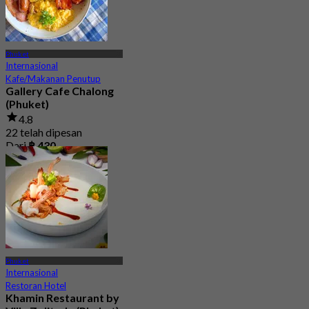
Phuket
Internasional
Kafe/Makanan Penutup
Gallery Cafe Chalong
(Phuket)
4.8
22 telah dipesan
Dari
฿ 430
Phuket
Internasional
Restoran Hotel
Khamin Restaurant by