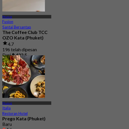
Phuket
Fusion
Santai Bersantap
The Coffee Club TCC
OZO Kata (Phuket)
4.7
196 telah dipesan
Dari
฿ 422.5
Phuket
Italia
Restoran Hotel
Prego Kata (Phuket)
Baru