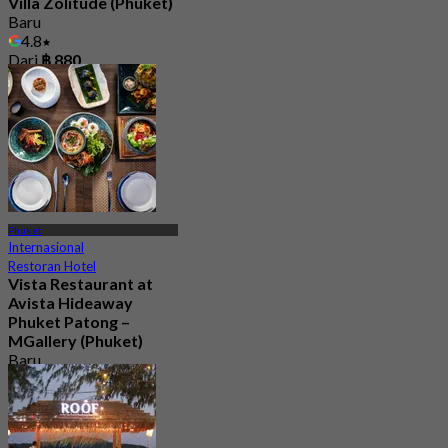
Villa Zolitude (Phuket)
Baru
4.8
Dari
฿ 880
Phuket
Internasional
Restoran Hotel
Vista Restaurant at
Avista Hideaway
Phuket Patong –
MGallery (Phuket)
Baru
Dari
฿ 750