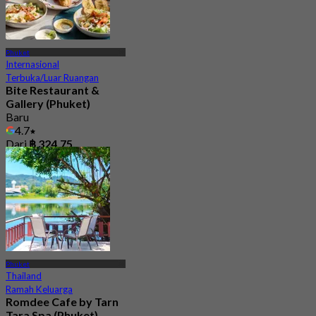
Phuket
Internasional
Terbuka/Luar Ruangan
Bite Restaurant &
Gallery (Phuket)
Baru
4.7
Dari
฿ 324.75
Phuket
Thailand
Ramah Keluarga
Romdee Cafe by Tarn
Tara Spa (Phuket)