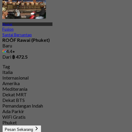
Phuket
Fusion
Santai Bersantap
ROÔF Rawai (Phuket)
Baru
4.4
Dari
฿ 472.5
Tag
Italia
Internasional
Amerika
Mediterania
Dekat MRT
Dekat BTS
Pemandangan Indah
Ada Parkir
WiFi Gratis
Phuket
Pesan Sekarang