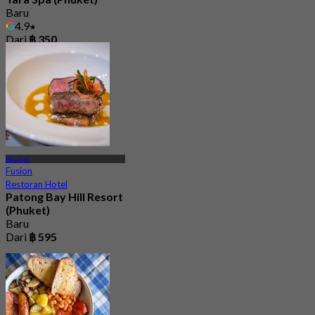
Baru
4.9
Dari
฿ 350
Phuket
Fusion
Restoran Hotel
Patong Bay Hill Resort
(Phuket)
Baru
Dari
฿ 595