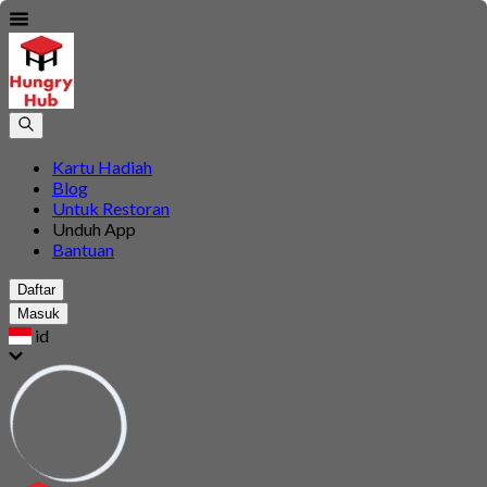
Kartu Hadiah
Blog
Untuk Restoran
Unduh App
Bantuan
Daftar
Masuk
id