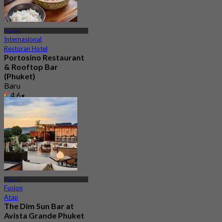
Phuket
Internasional
Restoran Hotel
Portosino Restaurant
& Rooftop Bar
(Phuket)
Baru
4.6
Dari
฿ 530
Phuket
Fusion
Atap
The Dim Sun Bar at
Avista Grande Phuket