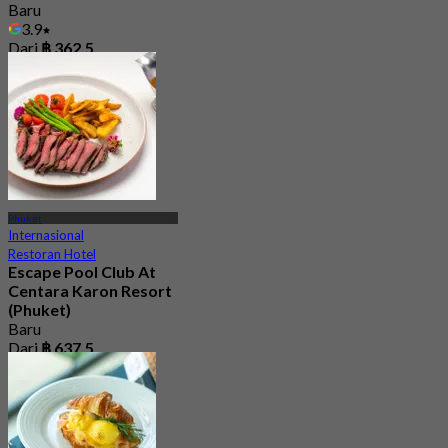
Baru
3.9
Dari
฿ 362.5
Phuket
Internasional
Restoran Hotel
Escape Pool Club At
Centara Karon Resort
(Phuket)
Baru
Dari
฿ 637.5