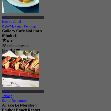
Phuket
Internasional
Kafe/Makanan Penutup
Gallery Cafe Nai Harn
(Phuket)
4.8
28 telah dipesan
Dari
฿ 430
Phuket
Jepang
Santai Bersantap
Ariake Le Méridien
Phuket Beach Resort