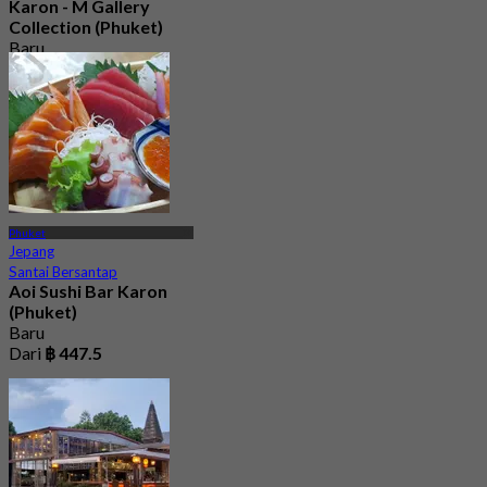
Karon - M Gallery
Collection (Phuket)
Baru
5.0
Dari
฿ 1,299
Phuket
Jepang
Santai Bersantap
Aoi Sushi Bar Karon
(Phuket)
Baru
Dari
฿ 447.5