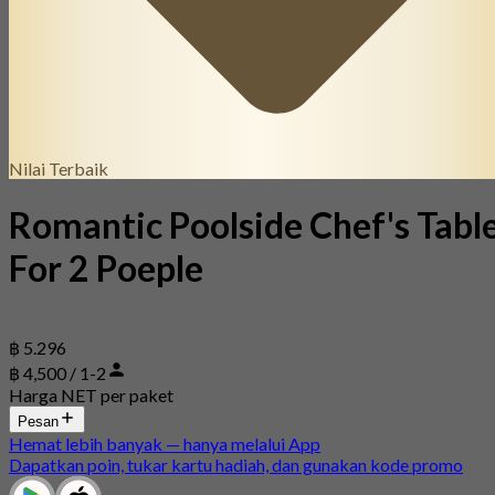
Nilai Terbaik
Romantic Poolside Chef's Tabl
For 2 Poeple
฿ 5.296
฿ 4,500 / 1-2
Harga NET per paket
Pesan
Hemat lebih banyak — hanya melalui App
Dapatkan poin, tukar kartu hadiah, dan gunakan kode promo