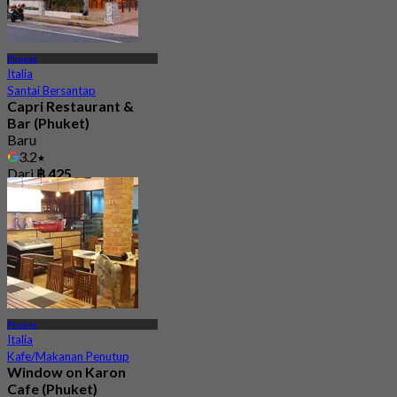
Phuket
Italia
Santai Bersantap
Capri Restaurant &
Bar (Phuket)
Baru
3.2
Dari
฿ 425
Phuket
Italia
Kafe/Makanan Penutup
Window on Karon
Cafe (Phuket)