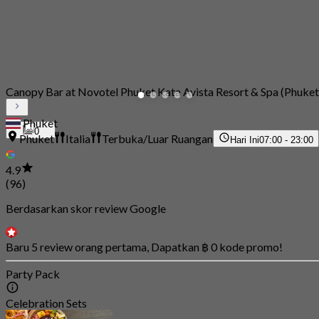
Canopy Bar at Novotel Phuket Kata Avista Resort & Spa (Phuket
Phuket
0
Phuket
Italia
Terbuka/Luar Ruangan
Hari Ini
07:00 - 23:00
4.9
(96)
Berdasarkan skor review Google
Baru 5 review orang pertama, Dapatkan ฿ 0 kode promo!
Party Pack
Celebration Sets