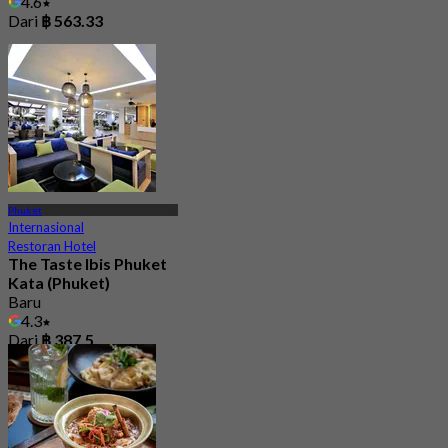
4.6
Dari
฿ 563.33
Phuket
Internasional
Restoran Hotel
The Taste Ibis Phuket
Kata (Phuket)
Baru
4.3
Dari
฿ 387.5