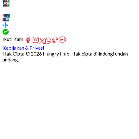
Ikuti Kami
Kebijakan & Privasi
Hak Cipta © 2026 Hungry Hub. Hak cipta dilindungi undan
undang.
Failed
connect
to
server