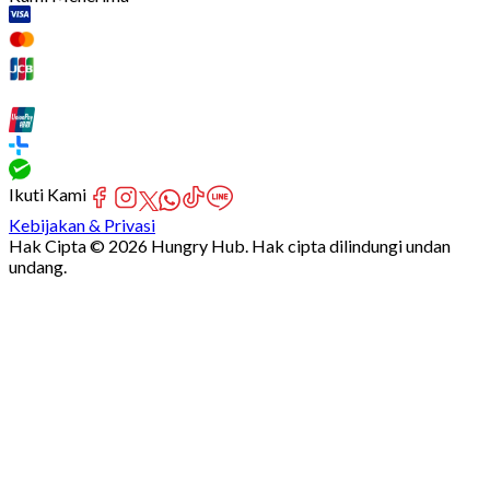
Ikuti Kami
Kebijakan & Privasi
Hak Cipta © 2026 Hungry Hub. Hak cipta dilindungi undan
undang.
Failed
connect
to
server