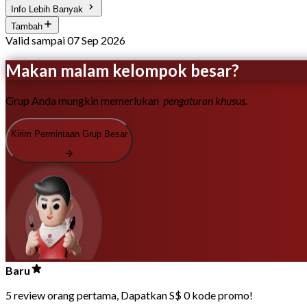
Info Lebih Banyak
Tambah
Valid sampai 07 Sep 2026
Makan malam kelompok besar?
Grup Anda mungkin memerlukan
pengaturan khusus.
Kirim Permintaan Grup Besar
Baru
5 review orang pertama, Dapatkan S$ 0 kode promo!