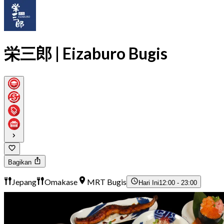
栄三郎 | Eizaburo Bugis
Bagikan
Jepang
Omakase
MRT Bugis
Hari Ini
12:00 - 23:00