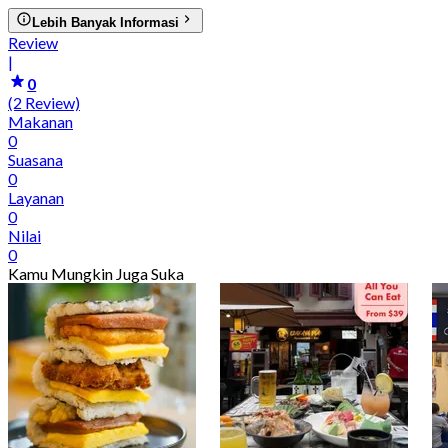
Lebih Banyak Informasi
Review
|
0
(2 Review)
Makanan
0
Suasana
0
Layanan
0
Nilai
0
Kamu Mungkin Juga Suka