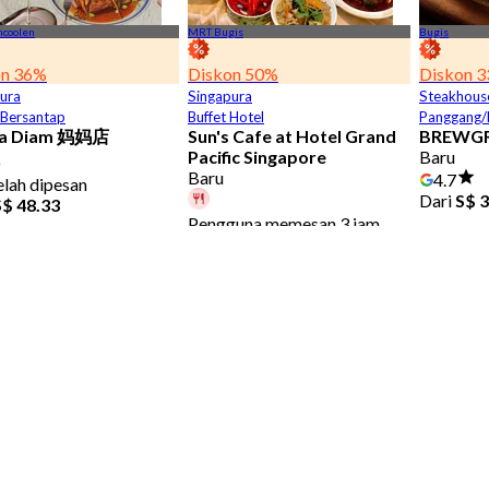
coolen
MRT Bugis
Bugis
on 36%
Diskon 50%
Diskon 
ura
Singapura
Steakhous
 Bersantap
Buffet Hotel
Panggang
a Diam 妈妈店
Sun's Cafe at Hotel Grand
BREWGR
Pacific Singapore
Baru
0
Baru
4.7
elah dipesan
Dari
S$ 3
S$ 48.33
Pengguna memesan 3 jam
yang lalu
Dari
S$ 26.98