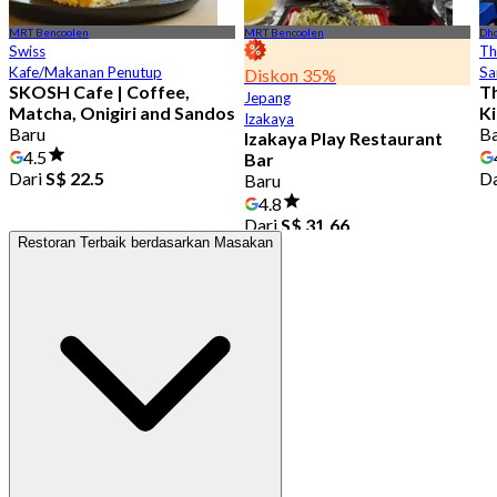
MRT Bencoolen
MRT Bencoolen
Dh
Swiss
Th
Kafe/Makanan Penutup
Sa
Diskon 35%
SKOSH Cafe | Coffee,
Th
Jepang
Matcha, Onigiri and Sandos
Ki
Izakaya
Baru
B
Izakaya Play Restaurant
4.5
Bar
Dari
S$ 22.5
D
Baru
4.8
Dari
S$ 31.66
Restoran Terbaik berdasarkan Masakan