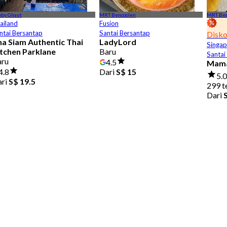
oby Ghaut
MRT Bencoolen
MRT Ben
ailand
Fusion
ntai Bersantap
Santai Bersantap
Disk
a Siam Authentic Thai
LadyLord
Singap
tchen Parklane
Baru
Santai
aru
4.5
Mam
4.8
Dari
S$ 15
5.
ari
S$ 19.5
299 t
Dari