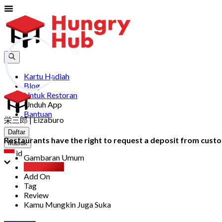
Kartu Hadiah
Blog
Untuk Restoran
Unduh App
Bantuan
栄三郎 | Eizaburo
Daftar
Restaurants have the right to request a deposit from custom
Masuk
id
Gambaran Umum
Party Pack
Add On
Tag
Review
Kamu Mungkin Juga Suka