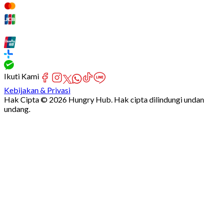
Ikuti Kami
Kebijakan & Privasi
Hak Cipta © 2026 Hungry Hub. Hak cipta dilindungi undan
undang.
Failed
connect
to
server