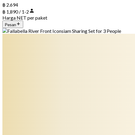
฿ 2.694
฿ 1,890 / 1-2
Harga NET per paket
Pesan