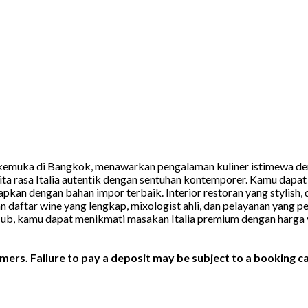
ia terkemuka di Bangkok, menawarkan pengalaman kuliner istimewa
cita rasa Italia autentik dengan sentuhan kontemporer. Kamu da
apkan dengan bahan impor terbaik. Interior restoran yang stylish
an daftar wine yang lengkap, mixologist ahli, dan pelayanan yan
, kamu dapat menikmati masakan Italia premium dengan harga yan
ers. Failure to pay a deposit may be subject to a booking ca