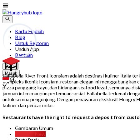
Kartu Hadiah
Blog
Untuk Restoran
Unduh App
Bantuan
Daftar
Masuk
Fallabella River Front Iconsiam adalah destinasi kuliner Ital
id
kompleks ikonik Iconsiam, restoran elegan ini menggabungkan 
pizza panggang kayu, dan hidangan seafood lezat, semuanya disi
jamuan intim maupun pertemuan sosial. Fallabella terkenal deng
untuk semua pengunjung. Dengan penawaran eksklusif Hungry Hub
kuliner dan pencari nilai.
Restaurants have the right to request a deposit from custom
Gambaran Umum
D.I.Y Set
New
Party Pack