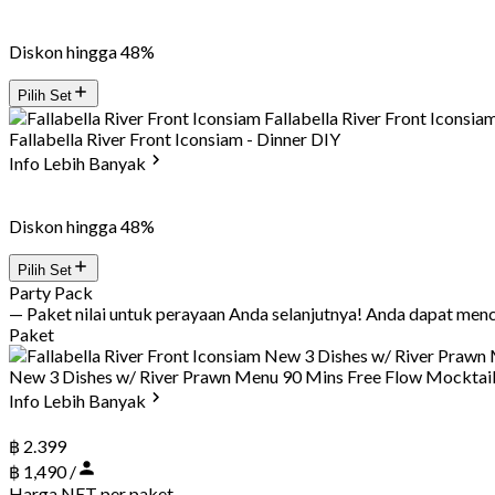
Diskon hingga 48%
Pilih Set
Fallabella River Front Iconsiam - Dinner DIY
Info Lebih Banyak
Diskon hingga 48%
Pilih Set
Party Pack
— Paket nilai untuk perayaan Anda selanjutnya! Anda dapat m
Paket
New 3 Dishes w/ River Prawn Menu 90 Mins Free Flow Mocktai
Info Lebih Banyak
฿ 2.399
฿ 1,490 /
Harga NET per paket