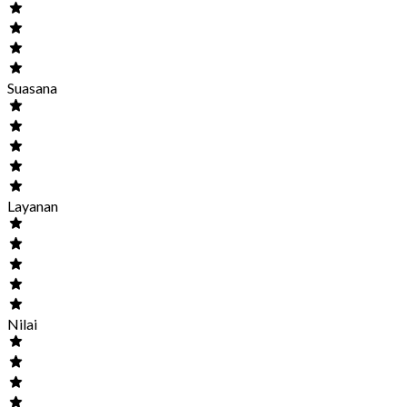
Suasana
Layanan
Nilai