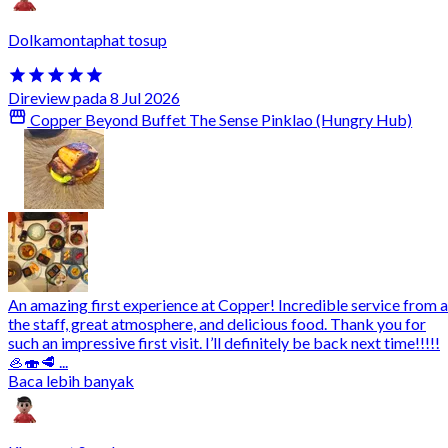
Dolkamontaphat tosup
Direview pada 8 Jul 2026
Copper Beyond Buffet The Sense Pinklao (Hungry Hub)
An amazing first experience at Copper! Incredible service from a
the staff, great atmosphere, and delicious food. Thank you for
such an impressive first visit. I’ll definitely be back next time!!!!!
🦪🍣🥩 ...
Baca lebih banyak