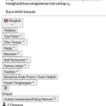
menghadirkan pengalaman bersantap y...
Baca lebih banyak
Bangkok
Terdekat
Tipe Paket
Filter Teratas
Harga
Masakan
Mall Restaurant
Semua Lokasi
Fasilitas
Menerima Kode Promo / Kartu Hadiah
Peraih Penghargaan
0 hasil
Urutkan berdasarkan
Paling Relevan
2 Dewasa