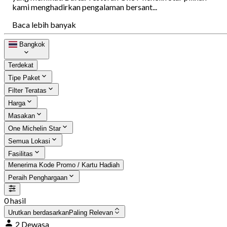
kami menghadirkan pengalaman bersant...
Baca lebih banyak
Bangkok
Terdekat
Tipe Paket
Filter Teratas
Harga
Masakan
One Michelin Star
Semua Lokasi
Fasilitas
Menerima Kode Promo / Kartu Hadiah
Peraih Penghargaan
0 hasil
Urutkan berdasarkan
Paling Relevan
2 Dewasa