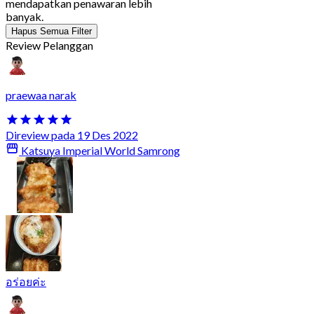
mendapatkan penawaran lebih
banyak.
Hapus Semua Filter
Review Pelanggan
praewaa narak
Direview pada 19 Des 2022
Katsuya Imperial World Samrong
อร่อยค่ะ