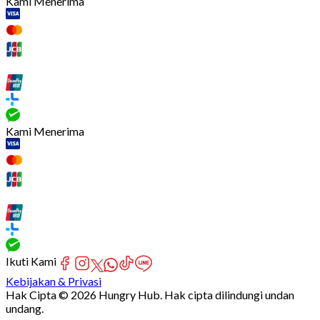
Kami Menerima
Kami Menerima
Ikuti Kami
Kebijakan & Privasi
Hak Cipta © 2026 Hungry Hub. Hak cipta dilindungi undan
undang.