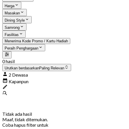
Harga
Masakan
Dining Style
Samrong
Fasilitas
Menerima Kode Promo / Kartu Hadiah
Peraih Penghargaan
0 hasil
Urutkan berdasarkan
Paling Relevan
2 Dewasa
Kapanpun
Tidak ada hasil
Maaf, tidak ditemukan.
Coba hapus filter untuk