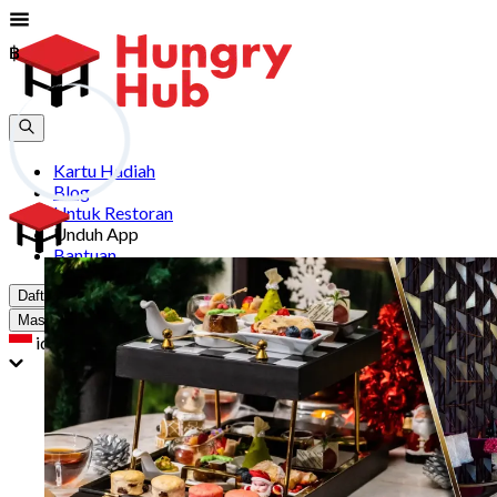
฿
฿
Kartu Hadiah
Blog
Untuk Restoran
Unduh App
Bantuan
Daftar
Masuk
id