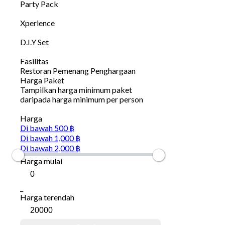
Party Pack
Xperience
D.I.Y Set
Fasilitas
Restoran Pemenang Penghargaan
Harga Paket
Tampilkan harga minimum paket
daripada harga minimum per person
Harga
Di bawah 500 ฿
Di bawah 1,000 ฿
Di bawah 2,000 ฿
Harga mulai
_
Harga terendah