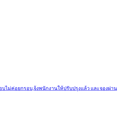
รอบไม่ค่อยกรอบ,จ้งพนักงานให้ปรับปรุงแล้ว และจองผ่าน