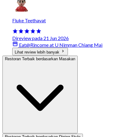
Fluke Teethavat
Direview pada 21 Jun 2026
Eat@Rincome at U Nimman Chiang Mai
Lihat review lebih banyak
Restoran Terbaik berdasarkan Masakan
Restoran Terbaik berdasarkan Dining Style