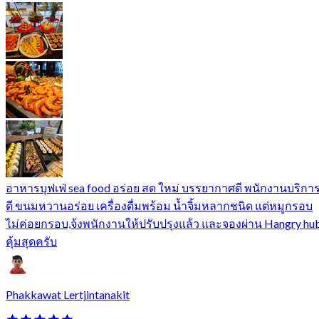
อาหารบุฟเฟ่ sea food อร่อย สด ใหม่ บรรยากาศดี พนักงานบริกา
ดี ขนมหวานอร่อย เครื่องดื่มพร้อม น้ำจิ้มหลากชนิด แต่หมูกรอบ
ไม่ค่อยกรอบ,จ้งพนักงานให้ปรับปรุงแล้ว และจองผ่าน Hangry hu
คุ้มสุดครับ
Phakkawat Lertjintanakit