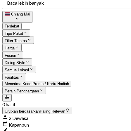
Baca lebih banyak
Chiang Mai
Terdekat
Tipe Paket
Filter Teratas
Harga
Fusion
Dining Style
Semua Lokasi
Fasilitas
Menerima Kode Promo / Kartu Hadiah
Peraih Penghargaan
0 hasil
Urutkan berdasarkan
Paling Relevan
2 Dewasa
Kapanpun