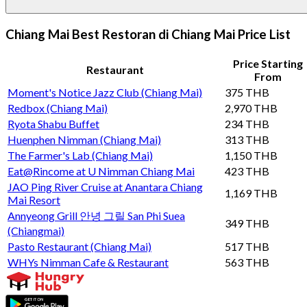
Chiang Mai Best Restoran di Chiang Mai Price List
Price Starting
Restaurant
From
Moment's Notice Jazz Club (Chiang Mai)
375 THB
Redbox (Chiang Mai)
2,970 THB
Ryota Shabu Buffet
234 THB
Huenphen Nimman (Chiang Mai)
313 THB
The Farmer's Lab (Chiang Mai)
1,150 THB
Eat@Rincome at U Nimman Chiang Mai
423 THB
JAO Ping River Cruise at Anantara Chiang
1,169 THB
Mai Resort
Annyeong Grill 안녕 그릴 San Phi Suea
349 THB
(Chiangmai)
Pasto Restaurant (Chiang Mai)
517 THB
WHYs Nimman Cafe & Restaurant
563 THB