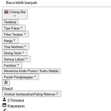
Baca lebih banyak
Chiang Mai
Terdekat
Tipe Paket
Filter Teratas
Harga
Thai Northern
Dining Style
Semua Lokasi
Fasilitas
Menerima Kode Promo / Kartu Hadiah
Peraih Penghargaan
0 hasil
Urutkan berdasarkan
Paling Relevan
2 Dewasa
Kapanpun