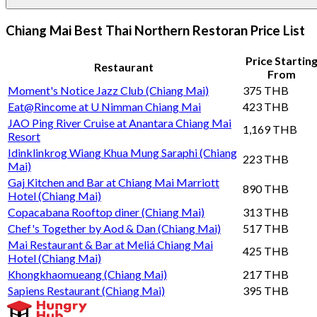
Chiang Mai Best Thai Northern Restoran Price List
Price Startin
Restaurant
From
Moment's Notice Jazz Club (Chiang Mai)
375 THB
Eat@Rincome at U Nimman Chiang Mai
423 THB
JAO Ping River Cruise at Anantara Chiang Mai
1,169 THB
Resort
Idinklinkrog Wiang Khua Mung Saraphi (Chiang
223 THB
Mai)
Gaj Kitchen and Bar at Chiang Mai Marriott
890 THB
Hotel (Chiang Mai)
Copacabana Rooftop diner (Chiang Mai)
313 THB
Chef's Together by Aod & Dan (Chiang Mai)
517 THB
Mai Restaurant & Bar at Meliá Chiang Mai
425 THB
Hotel (Chiang Mai)
Khongkhaomueang (Chiang Mai)
217 THB
Sapiens Restaurant (Chiang Mai)
395 THB