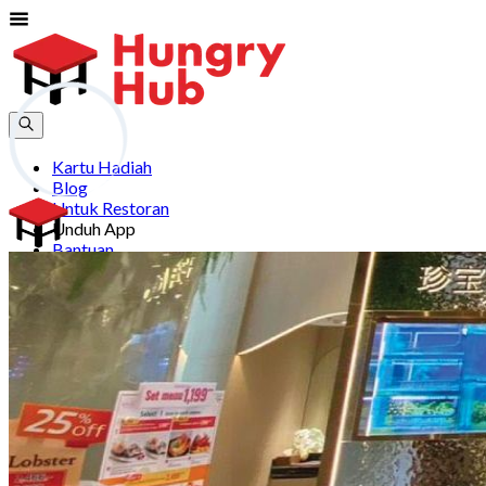
Kartu Hadiah
Blog
Untuk Restoran
Unduh App
Bantuan
Daftar
Masuk
id