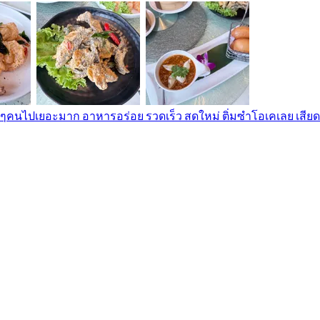
ยๆคนไปเยอะมาก อาหารอร่อย รวดเร็ว สดใหม่ ติ่มซำโอเคเลย เสียดาย