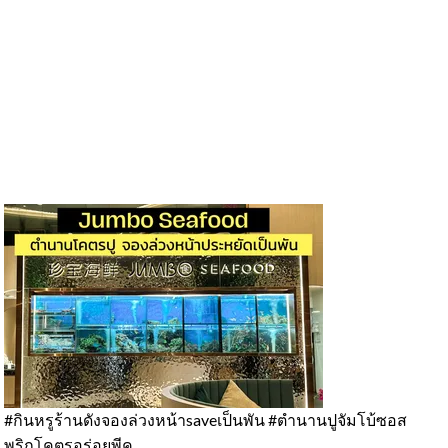
#กินหรูร้านดังจองล่วงหน้าsaveเป็นพัน #ตำนานปูจัมโบ้ซอส
ใ
พริกโคตรอร่อยพีค
“