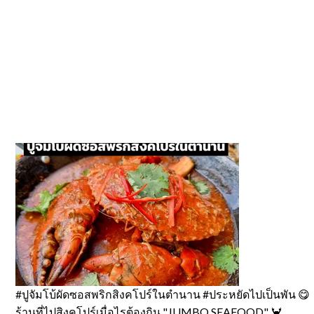
#ปูจัมโบ้ผัดซอสพริกสิงคโปร์ในตำนาน #ประหยัดไปเป็นพัน 😋
ร้านที่ไปสิงคโปร์เมื่อไรต้องกิน "JUMBO SEAFOOD" 🦀