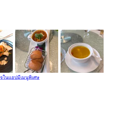
กจในแอปมีเมนูพิเศษ