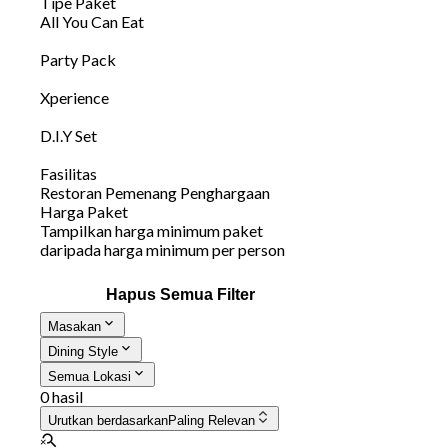
Tipe Paket
All You Can Eat
Party Pack
Xperience
D.I.Y Set
Fasilitas
Restoran Pemenang Penghargaan
Harga Paket
Tampilkan harga minimum paket
daripada harga minimum per person
Hapus Semua Filter
Masakan
Dining Style
Semua Lokasi
0 hasil
Urutkan berdasarkan
Paling Relevan