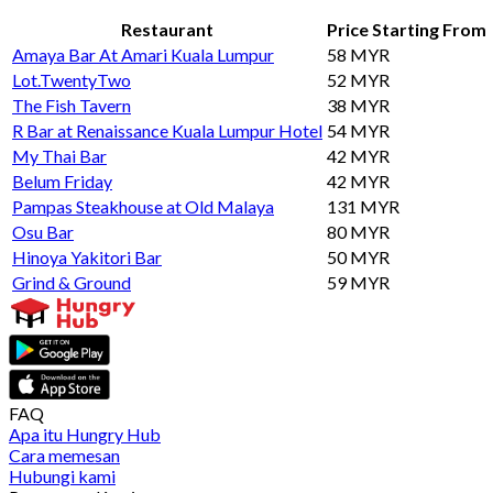
Restaurant
Price Starting From
Amaya Bar At Amari Kuala Lumpur
58 MYR
Lot.TwentyTwo
52 MYR
The Fish Tavern
38 MYR
R Bar at Renaissance Kuala Lumpur Hotel
54 MYR
My Thai Bar
42 MYR
Belum Friday
42 MYR
Pampas Steakhouse at Old Malaya
131 MYR
Osu Bar
80 MYR
Hinoya Yakitori Bar
50 MYR
Grind & Ground
59 MYR
FAQ
Apa itu Hungry Hub
Cara memesan
Hubungi kami