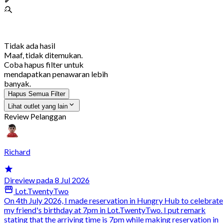
Tidak ada hasil
Maaf, tidak ditemukan.
Coba hapus filter untuk
mendapatkan penawaran lebih
banyak.
Hapus Semua Filter
Lihat outlet yang lain
Review Pelanggan
Richard
Direview pada 8 Jul 2026
Lot.TwentyTwo
On 4th July 2026, I made reservation in Hungry Hub to celebrate
my friend's birthday at 7pm in Lot.TwentyTwo. I put remark
stating that the arriving time is 7pm while making reservation in