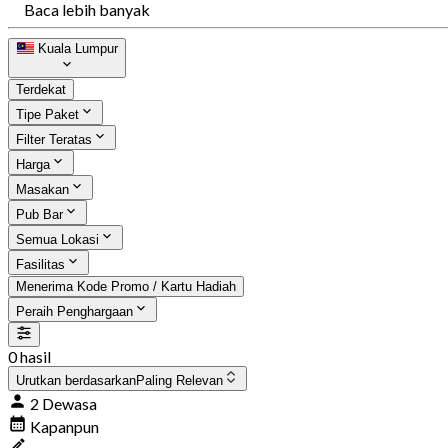
Baca lebih banyak
Kuala Lumpur
Terdekat
Tipe Paket
Filter Teratas
Harga
Masakan
Pub Bar
Semua Lokasi
Fasilitas
Menerima Kode Promo / Kartu Hadiah
Peraih Penghargaan
0 hasil
Urutkan berdasarkan
Paling Relevan
2 Dewasa
Kapanpun