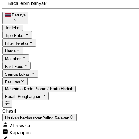
Baca lebih banyak
Pattaya
Terdekat
Tipe Paket
Filter Teratas
Harga
Masakan
Fast Food
Semua Lokasi
Fasilitas
Menerima Kode Promo / Kartu Hadiah
Peraih Penghargaan
0 hasil
Urutkan berdasarkan
Paling Relevan
2 Dewasa
Kapanpun