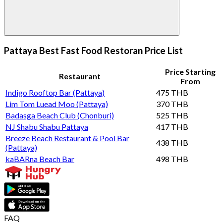
Pattaya Best Fast Food Restoran Price List
Price Starting
Restaurant
From
Indigo Rooftop Bar (Pattaya)
475 THB
Lim Tom Luead Moo (Pattaya)
370 THB
Badasga Beach Club (Chonburi)
525 THB
NJ Shabu Shabu Pattaya
417 THB
Breeze Beach Restaurant & Pool Bar
438 THB
(Pattaya)
kaBARna Beach Bar
498 THB
FAQ