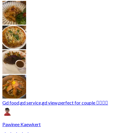
Gd food,gd service,gd view,perfect for couple 👍🏻👏🏻
Pawinee Kaewkert