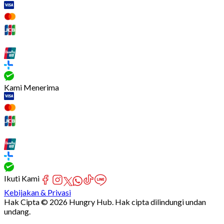
Kami Menerima
Ikuti Kami
Kebijakan & Privasi
Hak Cipta © 2026 Hungry Hub. Hak cipta dilindungi undan
undang.
[Network]