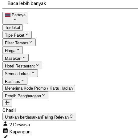
Baca lebih banyak
Pattaya
Terdekat
Tipe Paket
Filter Teratas
Harga
Masakan
Hotel Restaurant
Semua Lokasi
Fasilitas
Menerima Kode Promo / Kartu Hadiah
Peraih Penghargaan
0 hasil
Urutkan berdasarkan
Paling Relevan
2 Dewasa
Kapanpun