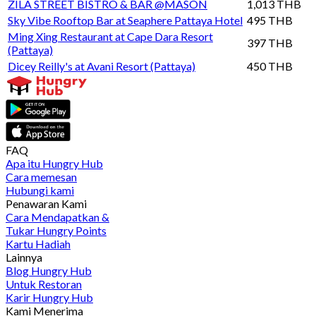
ZILA STREET BISTRO & BAR @MASON
1,013 THB
Sky Vibe Rooftop Bar at Seaphere Pattaya Hotel
495 THB
Ming Xing Restaurant at Cape Dara Resort
397 THB
(Pattaya)
Dicey Reilly's at Avani Resort (Pattaya)
450 THB
FAQ
Apa itu Hungry Hub
Cara memesan
Hubungi kami
Penawaran Kami
Cara Mendapatkan &
Tukar Hungry Points
Kartu Hadiah
Lainnya
Blog Hungry Hub
Untuk Restoran
Karir Hungry Hub
Kami Menerima