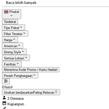
Baca lebih banyak
Phuket
Terdekat
Tipe Paket
Filter Teratas
Harga
American
Dining Style
Semua Lokasi
Fasilitas
Menerima Kode Promo / Kartu Hadiah
Peraih Penghargaan
0 hasil
Urutkan berdasarkan
Paling Relevan
2 Dewasa
Kapanpun