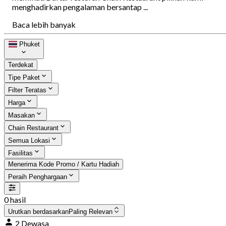
menghadirkan pengalaman bersantap ...
Baca lebih banyak
Phuket
Terdekat
Tipe Paket
Filter Teratas
Harga
Masakan
Chain Restaurant
Semua Lokasi
Fasilitas
Menerima Kode Promo / Kartu Hadiah
Peraih Penghargaan
0 hasil
Urutkan berdasarkan
Paling Relevan
2 Dewasa