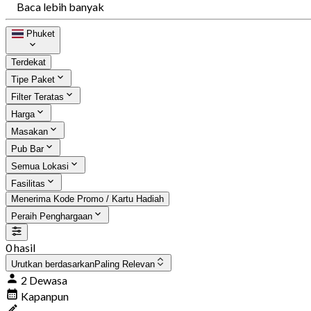
Baca lebih banyak
Phuket
Terdekat
Tipe Paket
Filter Teratas
Harga
Masakan
Pub Bar
Semua Lokasi
Fasilitas
Menerima Kode Promo / Kartu Hadiah
Peraih Penghargaan
0 hasil
Urutkan berdasarkan
Paling Relevan
2 Dewasa
Kapanpun