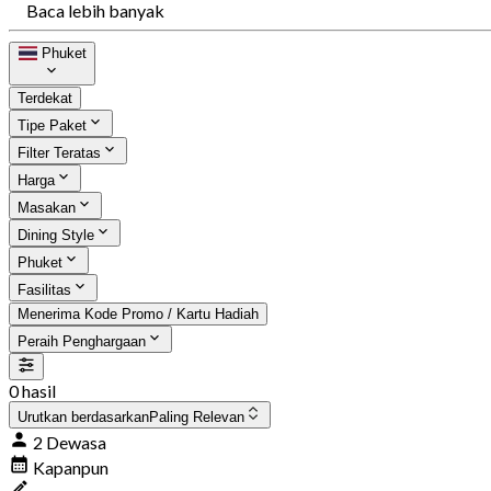
Baca lebih banyak
Phuket
Terdekat
Tipe Paket
Filter Teratas
Harga
Masakan
Dining Style
Phuket
Fasilitas
Menerima Kode Promo / Kartu Hadiah
Peraih Penghargaan
0 hasil
Urutkan berdasarkan
Paling Relevan
2 Dewasa
Kapanpun