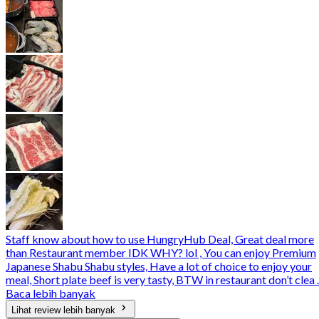
Staff know about how to use HungryHub Deal, Great deal more
than Restaurant member IDK WHY? lol , You can enjoy Premium
Japanese Shabu Shabu styles, Have a lot of choice to enjoy your
meal, Short plate beef is very tasty, BTW in restaurant don’t clea ..
Baca lebih banyak
Lihat review lebih banyak