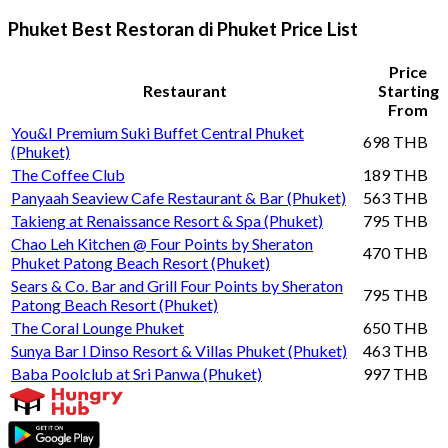
Phuket Best Restoran di Phuket Price List
Price
Restaurant
Starting
From
You&I Premium Suki Buffet Central Phuket
698 THB
(Phuket)
The Coffee Club
189 THB
Panyaah Seaview Cafe Restaurant & Bar (Phuket)
563 THB
Takieng at Renaissance Resort & Spa (Phuket)
795 THB
Chao Leh Kitchen @ Four Points by Sheraton
470 THB
Phuket Patong Beach Resort (Phuket)
Sears & Co. Bar and Grill Four Points by Sheraton
795 THB
Patong Beach Resort (Phuket)
The Coral Lounge Phuket
650 THB
Sunya Bar l Dinso Resort & Villas Phuket (Phuket)
463 THB
Baba Poolclub at Sri Panwa (Phuket)
997 THB