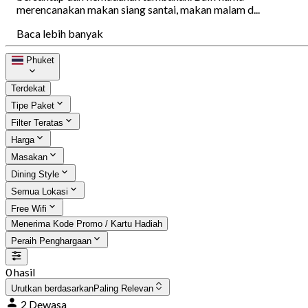
merencanakan makan siang santai, makan malam d...
Baca lebih banyak
Phuket
Terdekat
Tipe Paket
Filter Teratas
Harga
Masakan
Dining Style
Semua Lokasi
Free Wifi
Menerima Kode Promo / Kartu Hadiah
Peraih Penghargaan
0 hasil
Urutkan berdasarkan
Paling Relevan
2 Dewasa