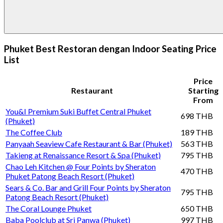
Phuket Best Restoran dengan Indoor Seating Price
List
Price
Restaurant
Starting
From
You&I Premium Suki Buffet Central Phuket
698 THB
(Phuket)
The Coffee Club
189 THB
Panyaah Seaview Cafe Restaurant & Bar (Phuket)
563 THB
Takieng at Renaissance Resort & Spa (Phuket)
795 THB
Chao Leh Kitchen @ Four Points by Sheraton
470 THB
Phuket Patong Beach Resort (Phuket)
Sears & Co. Bar and Grill Four Points by Sheraton
795 THB
Patong Beach Resort (Phuket)
The Coral Lounge Phuket
650 THB
Baba Poolclub at Sri Panwa (Phuket)
997 THB