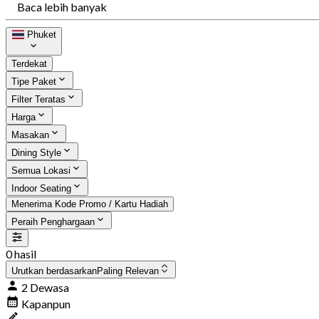
Baca lebih banyak
Phuket
Terdekat
Tipe Paket
Filter Teratas
Harga
Masakan
Dining Style
Semua Lokasi
Indoor Seating
Menerima Kode Promo / Kartu Hadiah
Peraih Penghargaan
0 hasil
Urutkan berdasarkan
Paling Relevan
2 Dewasa
Kapanpun