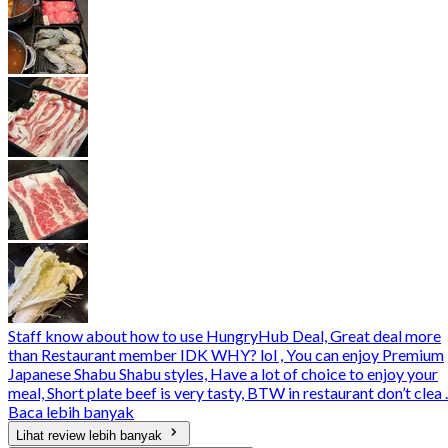
Staff know about how to use HungryHub Deal, Great deal more
than Restaurant member IDK WHY? lol , You can enjoy Premium
Japanese Shabu Shabu styles, Have a lot of choice to enjoy your
meal, Short plate beef is very tasty, BTW in restaurant don’t clea ..
Baca lebih banyak
Lihat review lebih banyak