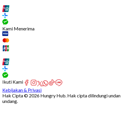
Kami Menerima
Ikuti Kami
Kebijakan & Privasi
Hak Cipta © 2026 Hungry Hub. Hak cipta dilindungi undan
undang.
[Network]
Failed
to
fetch