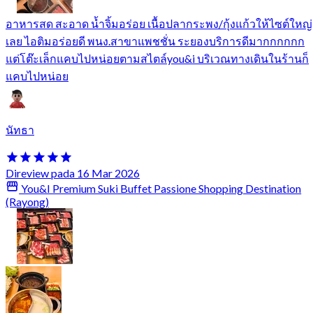
อาหารสด สะอาด น้ำจิ้มอร่อย เนื้อปลากระพง/กุ้งแก้วให้ไซต์ใหญ่
เลย ไอติมอร่อยดี พนง.สาขาแพชชั่น ระยองบริการดีมากกกกกก
แต่โต๊ะเล็กแคบไปหน่อยตามสไตล์you&i บริเวณทางเดินในร้านก็
แคบไปหน่อย
นัทธา
Direview pada 16 Mar 2026
You&I Premium Suki Buffet Passione Shopping Destination
(Rayong)