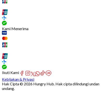
Kami Menerima
Ikuti Kami
Kebijakan & Privasi
Hak Cipta © 2026 Hungry Hub. Hak cipta dilindungi undan
undang.
[Network]
Failed
to
fetch