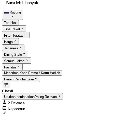
Baca lebih banyak
Rayong
Terdekat
Tipe Paket
Filter Teratas
Harga
Japanese
Dining Style
Semua Lokasi
Fasilitas
Menerima Kode Promo / Kartu Hadiah
Peraih Penghargaan
0 hasil
Urutkan berdasarkan
Paling Relevan
2 Dewasa
Kapanpun