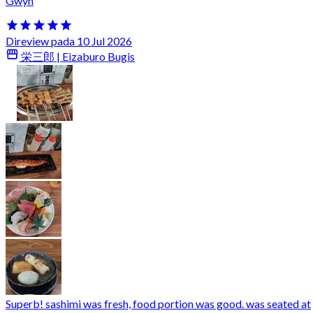
Gwyn
Direview pada 10 Jul 2026
栄三郎 | Eizaburo Bugis
Superb! sashimi was fresh, food portion was good. was seated at