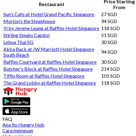
Price Starting
Restaurant
From
Sun's Cafe at Hotel Grand Pacific Singapore
27 SGD
Morton's the Steakhouse
94 SGD
Yì by Jereme Leung at Raffles Hotel Singapore
118 SGD
Stirling Steaks Capitol
51 SGD
Lebua Thai SG
30 SGD
Akira Back at JW Marriott Hotel Singapore
94 SGD
South Beach
Raffles Courtyard at Raffles Hotel Singapore
30 SGD
Butcher's Block at Raffles Hotel Singapore
214 SGD
Tiffin Room at Raffles Hotel Singapore
101 SGD
The Grand Lobby at Raffles Hotel Singapore
118 SGD
FAQ
Apa itu Hungry Hub
Cara memesan