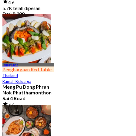
4.6
5.7K telah dipesan
Dari
฿ 399
Taling Chan
Penghargaan Red Table
Thailand
Ramah Keluarga
Meng Pu Dong Phran
Nok Phutthamonthon
Sai 4 Road
4.6
2.9K telah dipesan
Dari
฿ 323