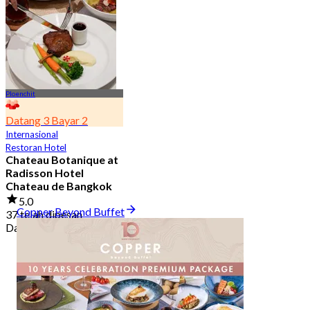
2.7K telah dipesan
Dari
฿ 349.5
Ploenchit
Datang 3 Bayar 2
Internasional
Restoran Hotel
Chateau Botanique at
Radisson Hotel
Chateau de Bangkok
5.0
Copper Beyond Buffet
37 telah dipesan
Dari
฿ 314