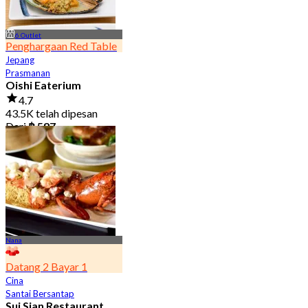
6 Outlet
Penghargaan Red Table
Jepang
Prasmanan
Oishi Eaterium
4.7
43.5K telah dipesan
Dari
฿ 587
Nana
Datang 2 Bayar 1
Cina
Santai Bersantap
Sui Sian Restaurant