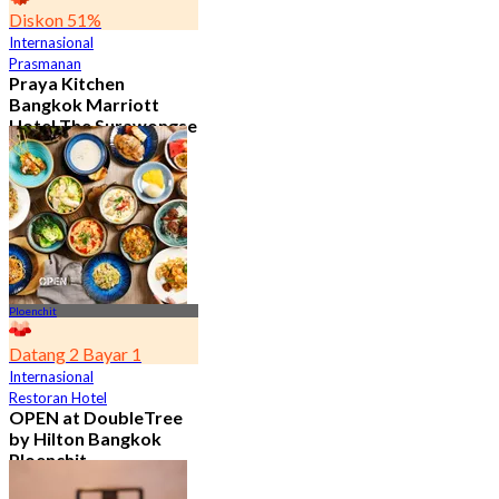
Diskon 51%
Internasional
Prasmanan
Praya Kitchen
Bangkok Marriott
Hotel The Surawongse
4.7
5.6K telah dipesan
Dari
฿ 498
Ploenchit
Datang 2 Bayar 1
Internasional
Restoran Hotel
OPEN at DoubleTree
by Hilton Bangkok
Ploenchit
4.6