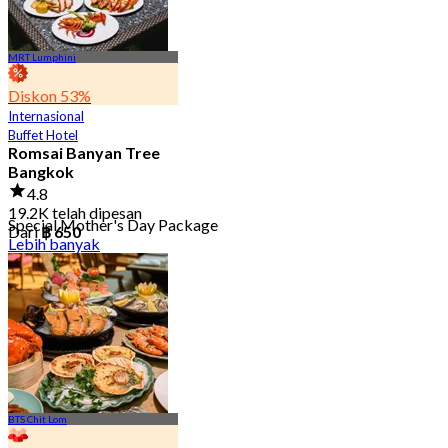
MRT Lumphini
Diskon 53%
Internasional
Buffet Hotel
Romsai Banyan Tree
Bangkok
4.8
19.2K telah dipesan
Special Mother's Day Package
Dari
฿ 650
Lebih banyak
BTS Chit Lom