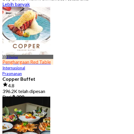
Lebih banyak
2 Outlet
Penghargaan Red Table
Internasional
Prasmanan
Copper Buffet
4.8
396.2K telah dipesan
Dari
฿ 399