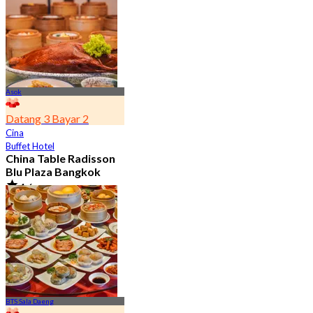
7.2K telah dipesan
Dari
฿ 352.5
Asok
Datang 3 Bayar 2
Cina
Buffet Hotel
China Table Radisson
Blu Plaza Bangkok
4.6
4.5K telah dipesan
Dari
฿ 392
BTS Sala Daeng