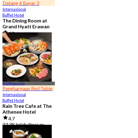
Datang 4 Bayar 3
Internasional
Buffet Hotel
The Dining Room at
Grand Hyatt Erawan
4.8
21.2K telah dipesan
Dari
฿ 1,087.5
BTS Phloen Chit
Penghargaan Red Table
Internasional
Buffet Hotel
Rain Tree Cafe at The
Athenee Hotel
4.7
23.3K telah dipesan
Dari
฿ 802