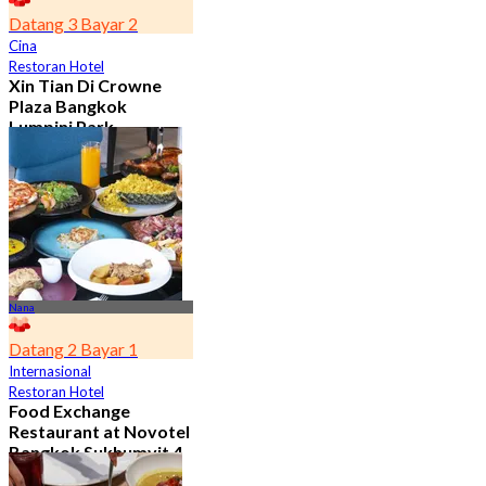
Datang 3 Bayar 2
Cina
Restoran Hotel
Xin Tian Di Crowne
Plaza Bangkok
Lumpini Park
4.5
5.4K telah dipesan
Dari
฿ 592
Nana
Datang 2 Bayar 1
Internasional
Restoran Hotel
Food Exchange
Restaurant at Novotel
Bangkok Sukhumvit 4
4.8