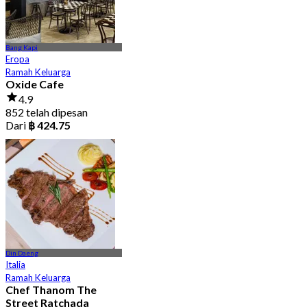
Bang Kapi
Eropa
Ramah Keluarga
Oxide Cafe
4.9
852 telah dipesan
Dari
฿ 424.75
Din Daeng
Italia
Ramah Keluarga
Chef Thanom The
Street Ratchada