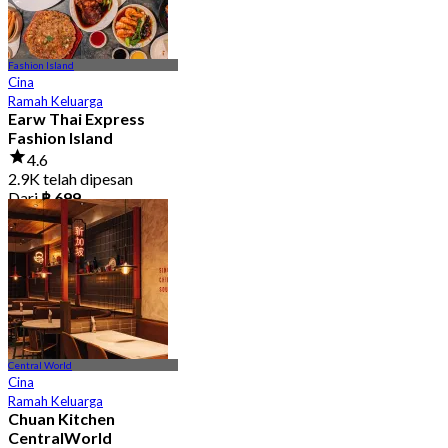
Fashion Island
Cina
Ramah Keluarga
Earw Thai Express
Fashion Island
4.6
2.9K telah dipesan
Dari
฿ 699
Central World
Cina
Ramah Keluarga
Chuan Kitchen
CentralWorld