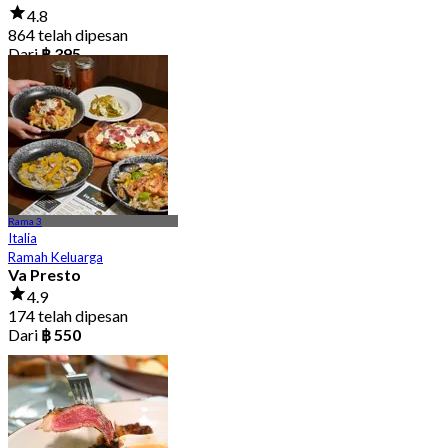
4.8
864 telah dipesan
Dari
฿ 395
Rama 3
Italia
Ramah Keluarga
Va Presto
4.9
174 telah dipesan
Dari
฿ 550