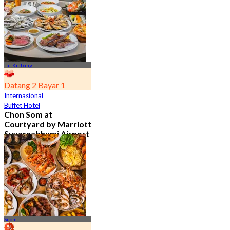
4.7
15.1K telah dipesan
Dari
฿ 776
Lat Krabang
Datang 2 Bayar 1
Internasional
Buffet Hotel
Chon Som at
Courtyard by Marriott
Suvarnabhumi Airport
4.8
15.1K telah dipesan
Dari
฿ 595
Silom