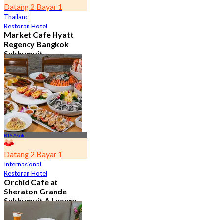
Datang 2 Bayar 1
Thailand
Restoran Hotel
Market Cafe Hyatt
Regency Bangkok
Sukhumvit
4.8
11.9K telah dipesan
Dari
฿ 382.5
BTS Asok
Datang 2 Bayar 1
Internasional
Restoran Hotel
Orchid Cafe at
Sheraton Grande
Sukhumvit A Luxury
Collection Hotel