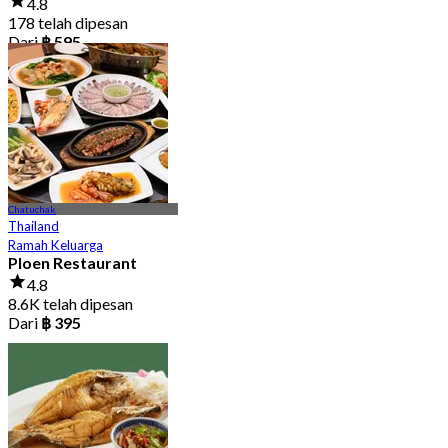
4.8
178 telah dipesan
Dari
฿ 595
Chatuchak
Thailand
Ramah Keluarga
Ploen Restaurant
4.8
8.6K telah dipesan
Dari
฿ 395