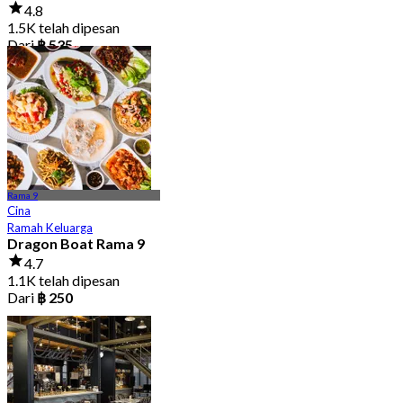
4.8
1.5K telah dipesan
Dari
฿ 535
Rama 9
Cina
Ramah Keluarga
Dragon Boat Rama 9
4.7
1.1K telah dipesan
Dari
฿ 250