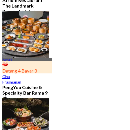
Atrium Restaurant
The Landmark
Bangkok Hotel
4.6
10.7K telah dipesan
Dari
฿ 495
Rama 9
Datang 4 Bayar 3
Cina
Prasmanan
PengYou Cuisine &
Specialty Bar Rama 9
4.7
5K telah dipesan
Dari
฿ 294.25