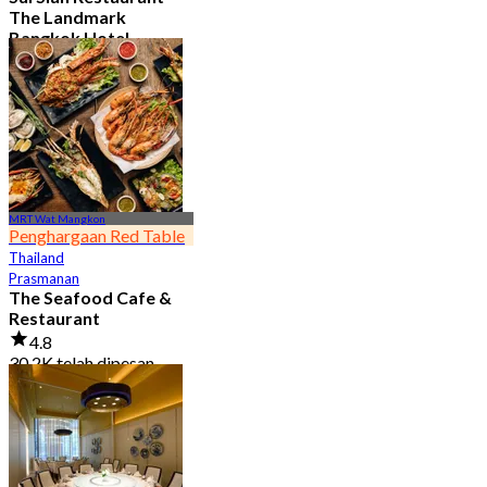
The Landmark
Bangkok Hotel
4.7
15.1K telah dipesan
Dari
฿ 808
MRT Wat Mangkon
Penghargaan Red Table
Thailand
Prasmanan
The Seafood Cafe &
Restaurant
4.8
30.2K telah dipesan
Dari
฿ 645