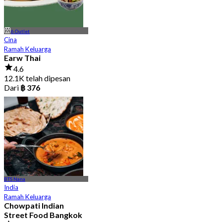
6 Outlet
Cina
Ramah Keluarga
Earw Thai
4.6
12.1K telah dipesan
Dari
฿ 376
BTS Nana
India
Ramah Keluarga
Chowpati Indian
Street Food Bangkok