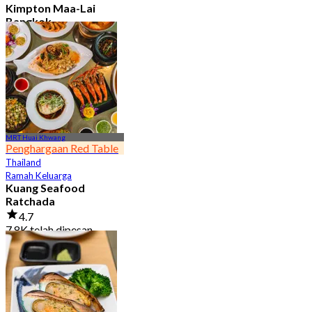
Kimpton Maa-Lai
Bangkok
4.6
25.2K telah dipesan
Dari
฿ 442.5
MRT Huai Khwang
Penghargaan Red Table
Thailand
Ramah Keluarga
Kuang Seafood
Ratchada
4.7
7.8K telah dipesan
Dari
฿ 950