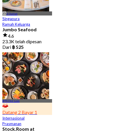
2 Outlet
Singapura
Ramah Keluarga
Jumbo Seafood
4.6
23.3K telah dipesan
Dari
฿ 525
BTS Chit Lom
Datang 2 Bayar 1
Internasional
Prasmanan
Stock.Room at