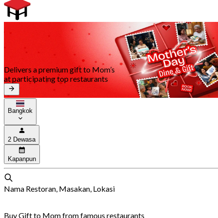
Delivers a premium gift to Mom’s
at participating top restaurants
Bangkok
2 Dewasa
Kapanpun
Nama Restoran, Masakan, Lokasi
Buy Gift to Mom from famous restaurants