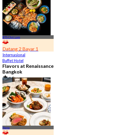
BTS Chit Lom
Datang 2 Bayar 1
Internasional
Buffet Hotel
Flavors at Renaissance
Bangkok
4.5
17.3K telah dipesan
Dari
฿ 545
Nana