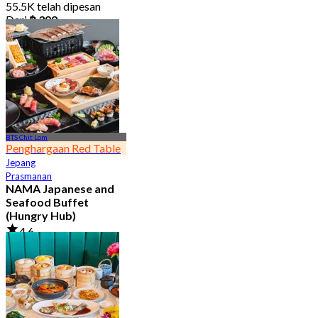
55.5K telah dipesan
Dari
฿ 399
BTS Chit Lom
Penghargaan Red Table
Jepang
Prasmanan
NAMA Japanese and
Seafood Buffet
(Hungry Hub)
4.6
30K telah dipesan
Dari
฿ 1,399.5