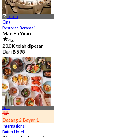
3 Outlet
Cina
Restoran Berantai
Man Fu Yuan
4.6
23.8K telah dipesan
Dari
฿ 598
Nana
Datang 2 Bayar 1
Internasional
Buffet Hotel