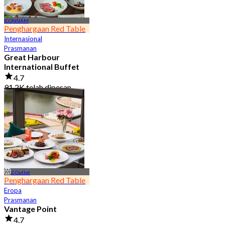
ICONSIAM
Penghargaan Red Table
Internasional
Prasmanan
Great Harbour
International Buffet
4.7
91.2K telah dipesan
Dari
฿ 999
2 Outlet
Penghargaan Red Table
Eropa
Prasmanan
Vantage Point
4.7