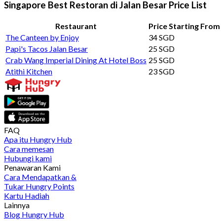
Singapore Best Restoran di Jalan Besar Price List
Restaurant
Price Starting From
The Canteen by Enjoy
34 SGD
Papi's Tacos Jalan Besar
25 SGD
Crab Wang Imperial Dining At Hotel Boss
25 SGD
Atithi Kitchen
23 SGD
FAQ
Apa itu Hungry Hub
Cara memesan
Hubungi kami
Penawaran Kami
Cara Mendapatkan &
Tukar Hungry Points
Kartu Hadiah
Lainnya
Blog Hungry Hub