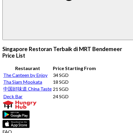
Singapore Restoran Terbaik di MRT Bendemeer
Price List
Restaurant
Price Starting From
The Canteen by Enjoy
34 SGD
Tha Siam Mookata
18 SGD
中国好味道 China Taste
21 SGD
Deck Bar
24 SGD
FAQ