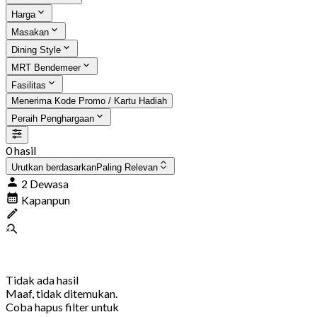
Harga
Masakan
Dining Style
MRT Bendemeer
Fasilitas
Menerima Kode Promo / Kartu Hadiah
Peraih Penghargaan
0 hasil
Urutkan berdasarkan
Paling Relevan
2 Dewasa
Kapanpun
Tidak ada hasil
Maaf, tidak ditemukan.
Coba hapus filter untuk