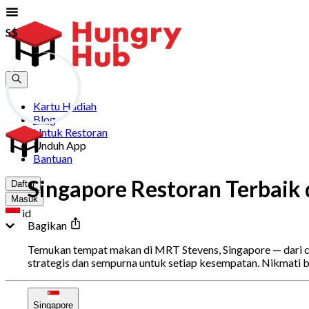
S$
S$
Kartu Hadiah
Blog
Untuk Restoran
Unduh App
Bantuan
Singapore Restoran Terbaik 
Daftar
Masuk
id
Bagikan
Temukan tempat makan di MRT Stevens, Singapore — dari cam
strategis dan sempurna untuk setiap kesempatan. Nikmati 
Singapore