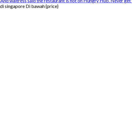
And waitress said the restaurant is not on Hungry Hub. Never get t
i singapore Di bawah {price}