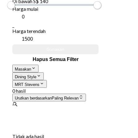
Di bawah S$ 140
Harga mulai
_
Harga terendah
Gunakan
Hapus Semua Filter
Masakan
Dining Style
MRT Stevens
0 hasil
Urutkan berdasarkan
Paling Relevan
Tidak ada hasil