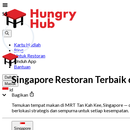
S$
S$
Kartu Hadiah
Blog
Untuk Restoran
Unduh App
Bantuan
Singapore Restoran Terbaik 
Daftar
Masuk
id
Bagikan
Temukan tempat makan di MRT Tan Kah Kee, Singapore — dari
berlokasi strategis dan sempurna untuk setiap kesempatan
Singapore