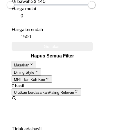
Di bawah S$ 140
Harga mulai
_
Harga terendah
Gunakan
Hapus Semua Filter
Masakan
Dining Style
MRT Tan Kah Kee
0 hasil
Urutkan berdasarkan
Paling Relevan
Tidak ada hasil