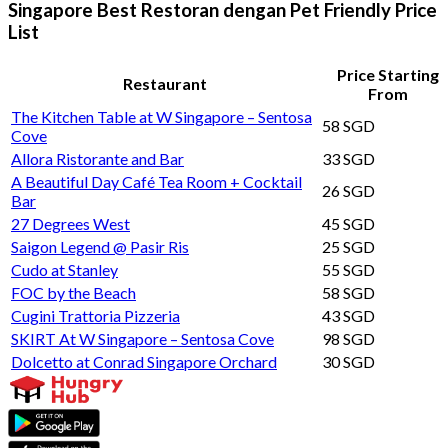
Singapore Best Restoran dengan Pet Friendly Price
List
Price Starting
Restaurant
From
The Kitchen Table at W Singapore – Sentosa
58 SGD
Cove
Allora Ristorante and Bar
33 SGD
A Beautiful Day Café Tea Room + Cocktail
26 SGD
Bar
27 Degrees West
45 SGD
Saigon Legend @ Pasir Ris
25 SGD
Cudo at Stanley
55 SGD
FOC by the Beach
58 SGD
Cugini Trattoria Pizzeria
43 SGD
SKIRT At W Singapore – Sentosa Cove
98 SGD
Dolcetto at Conrad Singapore Orchard
30 SGD