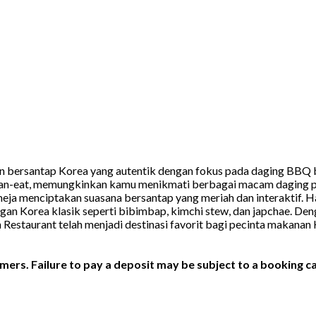
rsantap Korea yang autentik dengan fokus pada daging BBQ berk
-can-eat, memungkinkan kamu menikmati berbagai macam daging pr
 meja menciptakan suasana bersantap yang meriah dan interaktif.
ngan Korea klasik seperti bibimbap, kimchi stew, dan japchae. Den
estaurant telah menjadi destinasi favorit bagi pecinta makanan 
ers. Failure to pay a deposit may be subject to a booking ca