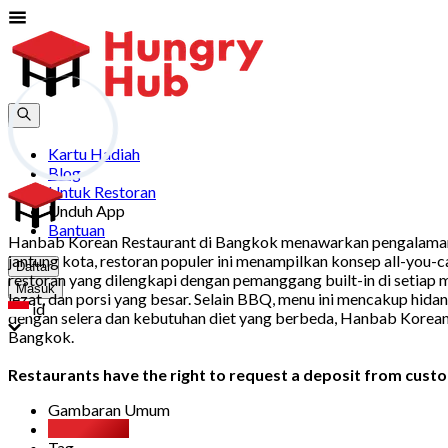
Kartu Hadiah
Blog
Untuk Restoran
Unduh App
Bantuan
Hanbab Korean Restaurant di Bangkok menawarkan pengalaman be
jantung kota, restoran populer ini menampilkan konsep all-you
Daftar
restoran yang dilengkapi dengan pemanggang built-in di setiap
Masuk
lezat, dan porsi yang besar. Selain BBQ, menu ini mencakup hida
id
dengan selera dan kebutuhan diet yang berbeda, Hanbab Korean R
Bangkok.
Restaurants have the right to request a deposit from custom
Gambaran Umum
Party Pack
Tag