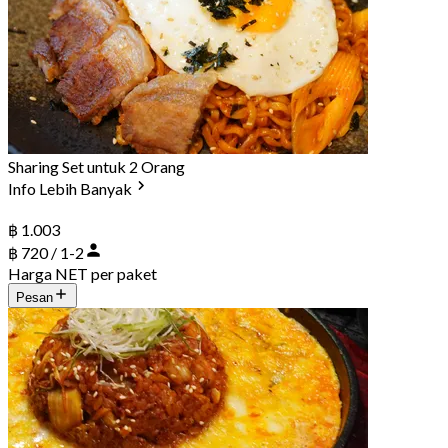
Sharing Set untuk 2 Orang
Info Lebih Banyak
฿ 1.003
฿ 720 / 1-2
Harga NET per paket
Pesan